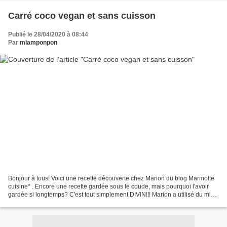
Carré coco vegan et sans cuisson
Publié le 28/04/2020 à 08:44
Par
miamponpon
Bonjour à tous! Voici une recette découverte chez Marion du blog Marmotte
cuisine* . Encore une recette gardée sous le coude, mais pourquoi l'avoir
gardée si longtemps? C'est tout simplement DIVIN!!! Marion a utilisé du miel,
mais j'ai remplacé celui-ci...