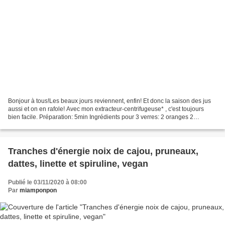
Bonjour à tous!Les beaux jours reviennent, enfin! Et donc la saison des jus
aussi et on en rafole! Avec mon extracteur-centrifugeuse* , c'est toujours
bien facile. Préparation: 5min Ingrédients pour 3 verres: 2 oranges 2
carottes1kiwi 1cc d'acérola en...
Tranches d'énergie noix de cajou, pruneaux,
dattes, linette et spiruline, vegan
Publié le 03/11/2020 à 08:00
Par
miamponpon