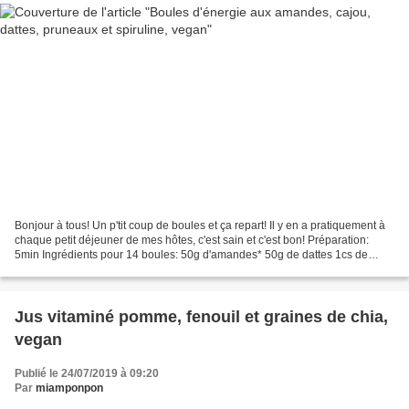
Bonjour à tous! Un p'tit coup de boules et ça repart! Il y en a pratiquement à
chaque petit déjeuner de mes hôtes, c'est sain et c'est bon! Préparation:
5min Ingrédients pour 14 boules: 50g d'amandes* 50g de dattes 1cs de
spiruline en poudre* 60g de pruneaux*...
Jus vitaminé pomme, fenouil et graines de chia,
vegan
Publié le 24/07/2019 à 09:20
Par
miamponpon