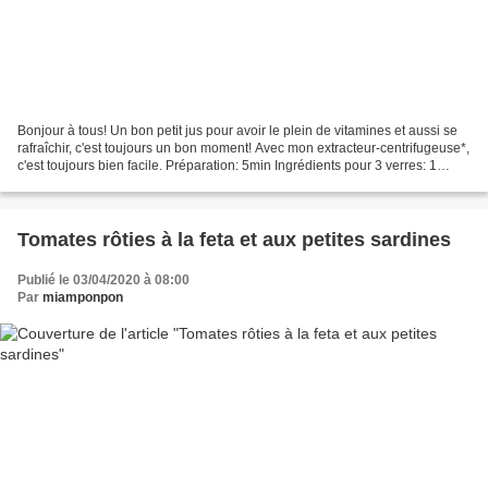
Bonjour à tous! Un bon petit jus pour avoir le plein de vitamines et aussi se
rafraîchir, c'est toujours un bon moment! Avec mon extracteur-centrifugeuse*,
c'est toujours bien facile. Préparation: 5min Ingrédients pour 3 verres: 1
orange 2 pommes 2 carottes...
Tomates rôties à la feta et aux petites sardines
Publié le 03/04/2020 à 08:00
Par
miamponpon