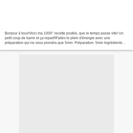
Bonjour à tous!Voici ma 1000° recette postée, que le temps passe vite! Un
petit coup de barre et ça repart!!Faites le plein d'énergie avec une
préparation qui ne vous prendra que 5min. Préparation: 5min Ingrédients
pour 15 tranches:4 figues séchées 40g...