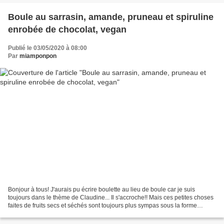
Boule au sarrasin, amande, pruneau et spiruline
enrobée de chocolat, vegan
Publié le 03/05/2020 à 08:00
Par
miamponpon
Bonjour à tous! J'aurais pu écrire boulette au lieu de boule car je suis
toujours dans le thème de Claudine... Il s'accroche!! Mais ces petites choses
faites de fruits secs et séchés sont toujours plus sympas sous la forme
arrondie. Voici donc ma recette...