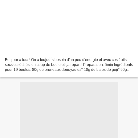
Bonjour à tous! On a toujours besoin d'un peu d'énergie et avec ces fruits
secs et séchés, un coup de boule et ça repart!! Préparation: 5min Ingrédients
pour 19 boules: 80g de pruneaux dénoyautés* 10g de baies de goji* 90g
d'amandes* 2cc de spiruline...