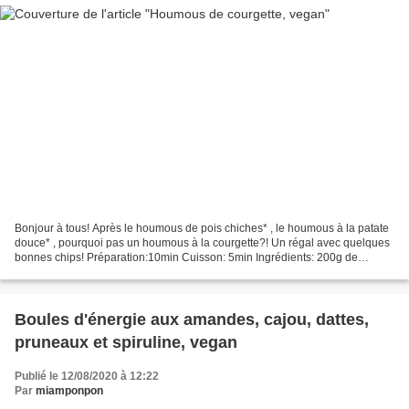
Bonjour à tous! Après le houmous de pois chiches* , le houmous à la patate
douce* , pourquoi pas un houmous à la courgette?! Un régal avec quelques
bonnes chips! Préparation:10min Cuisson: 5min Ingrédients: 200g de
courgette verte 3cs d'huile d'olive*...
Boules d'énergie aux amandes, cajou, dattes,
pruneaux et spiruline, vegan
Publié le 12/08/2020 à 12:22
Par
miamponpon