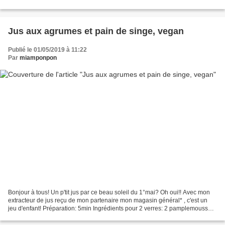
ajouté! Préparation: 5min Ingrédients pour...
Jus aux agrumes et pain de singe, vegan
Publié le 01/05/2019 à 11:22
Par
miamponpon
Bonjour à tous! Un p'tit jus par ce beau soleil du 1°mai? Oh oui!! Avec mon
extracteur de jus reçu de mon partenaire mon magasin général* , c'est un
jeu d'enfant! Préparation: 5min Ingrédients pour 2 verres: 2 pamplemousses
2 mandarines 1 orange 1 peu...