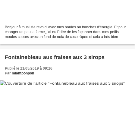
Bonjour à tous! Me revoici avec mes boules ou tranches d'énergie. Et pour
changer un peu la forme, j'ai eu l'idée de les façonner dans mes petits
moules coeurs avec un fond de noix de coco râpée et cela a très bien
fonctionné! Des petits coeurs très appréciés...
Fontainebleau aux fraises aux 3 sirops
Publié le 21/05/2019 à 09:26
Par
miamponpon