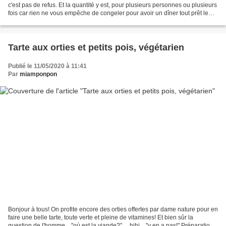
c'est pas de refus. Et la quantité y est, pour plusieurs personnes ou plusieurs
fois car rien ne vous empêche de congeler pour avoir un dîner tout prêt le
jour où vous n'avez...
Tarte aux orties et petits pois, végétarien
Publié le 11/05/2020 à 11:41
Par
miamponpon
Bonjour à tous! On profite encore des orties offertes par dame nature pour en
faire une belle tarte, toute verte et pleine de vitamines! Et bien sûr la
question de l'homme... "où est la viande?".... hihi... "y en a pas!" Préparation: