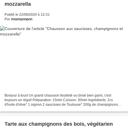
mozzarella
Publié le 22/08/2020 à 12:31
Par
miamponpon
Bonjour à tous! Un grand chausson feuilleté ou brisé bien garni, c'est
toujours un régal! Préparation: 15min Cuisson: 30min Ingrédients: 2cs
d'huile d'olive* 1 oignon 2 saucisses de Toulouse* 200g de champignons
des bois cuits herbes de Provence* fleur...
Tarte aux champignons des bois, végétarien