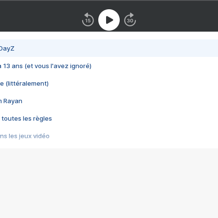
 DayZ
 a 13 ans (et vous l'avez ignoré)
e (littéralement)
im Rayan
 toutes les règles
s les jeux vidéo
us choquant de Rockstar ? - Le scandale BULLY
e plus moche de Steam
du RÊVE tourne au CAUCHEMAR
pendant 8 heures