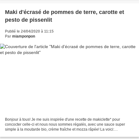
Maki d'écrasé de pommes de terre, carotte et
pesto de pissenlit
Publié le 24/04/2020 à 11:15
Par
miamponpon
Bonjour à tous! Je me suis inspirée d'une recette de makiclette* pour
concocter celle-ci et nous nous sommes régalés, avec une sauce super
simple à la moutarde bio, crème fraîche et mozza râpée! La voici:
Préparation: 10min Cuisson: 20min Ingrédients...