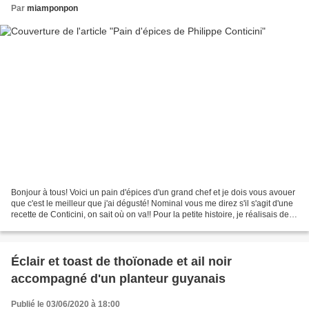
Par
miamponpon
Bonjour à tous! Voici un pain d'épices d'un grand chef et je dois vous avouer
que c'est le meilleur que j'ai dégusté! Nominal vous me direz s'il s'agit d'une
recette de Conticini, on sait où on va!! Pour la petite histoire, je réalisais des
carbonades...
Éclair et toast de thoïonade et ail noir
accompagné d'un planteur guyanais
Publié le 03/06/2020 à 18:00