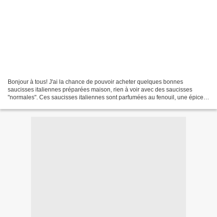
Bonjour à tous! J'ai la chance de pouvoir acheter quelques bonnes
saucisses italiennes préparées maison, rien à voir avec des saucisses
"normales". Ces saucisses italiennes sont parfumées au fenouil, une épice
qui sublime la viande! Comme j'en achète...