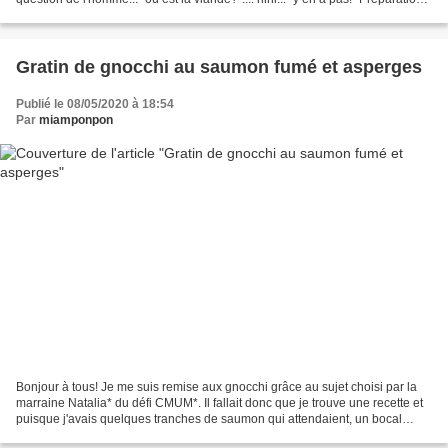
10min Cuisson: 40min...
Gratin de gnocchi au saumon fumé et asperges
Publié le 08/05/2020 à 18:54
Par
miamponpon
Bonjour à tous! Je me suis remise aux gnocchi grâce au sujet choisi par la
marraine Natalia* du défi CMUM*. Il fallait donc que je trouve une recette et
puisque j'avais quelques tranches de saumon qui attendaient, un bocal
d'asperges à utiliser (même...