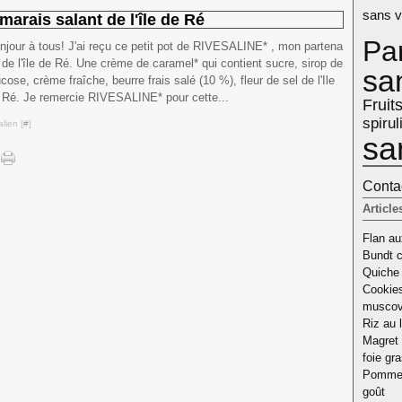
sans v
arais salant de l'île de Ré
Pa
njour à tous! J'ai reçu ce petit pot de RIVESALINE* , mon partena
e de l'île de Ré. Une crème de caramel* qui contient sucre, sirop de
sa
ucose, crème fraîche, beurre frais salé (10 %), fleur de sel de l'Ile
 Ré. Je remercie RIVESALINE* pour cette...
Fruit
spirul
lien [
#
]
sa
Contac
Article
Flan aux
Bundt c
Quiche 
Cookies
musco
Riz au l
Magret 
foie gr
Pomme d
goût