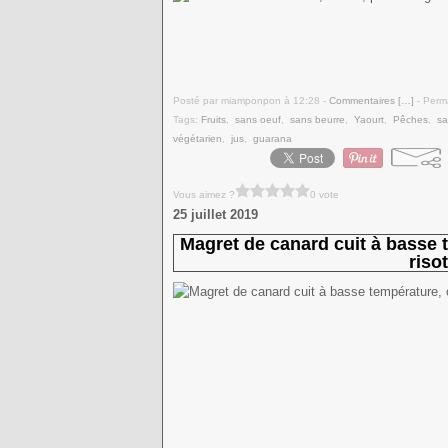
Posté par miamponpon à 12:28 -
Commentaires [
…
]
- Perma
Tags:
Fruits
,
sans oeuf
,
sans beurre
,
Yaourt
,
Pêches
,
sa
végétarien
,
jus
,
guarana
Vous aimez ?
0 vote
25 juillet 2019
Magret de canard cuit à basse te
riso