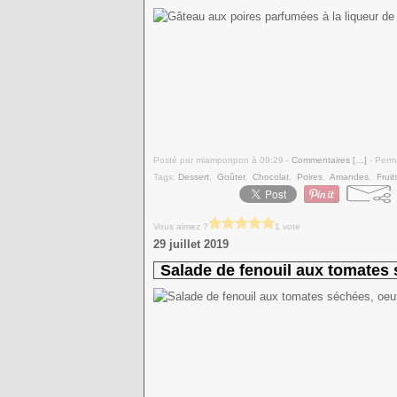
Posté par miamponpon à 09:29 -
Commentaires [
…
]
- Perma
Tags:
Dessert
,
Goûter
,
Chocolat
,
Poires
,
Amandes
,
Fruit
Vous aimez ?
1 vote
29 juillet 2019
Salade de fenouil aux tomates s