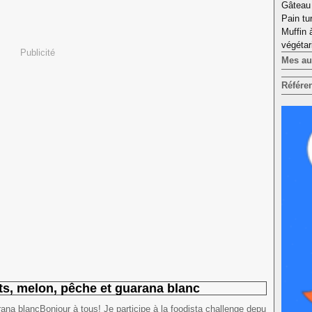
Gâteau 
Pain tu
Muffin 
végétar
Publicité
Mes aut
Référe
ts, melon, pêche et guarana blanc
Bonjour à tous! Je participe à la foodista challenge depu