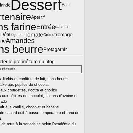
Dessert
iande
Pain
rtenaire
Apéritif
ns farine
Entrée
sans lait
Défi
Tomate
fromage
s
Légumes
Crème
Amandes
ine
ns beurre
Pretagarnir
ter le propriétaire du blog
s récents
 litchis et confiture de lait, sans beurre
ake aux pépites de chocolat
aux courgettes, ricotta et chorizo
 aux pépites de chocolat, flocons d'avoine et
vado
ait à la vanille, chocolat et banane
de canard cuit à basse température et farci de
as
e terre à la sarladaise selon l'académie du