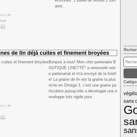
ersonnes: 1 bulbe de fenouil 2 tom
ates...
lien [
#
]
ntade
Recher
es de lin déjà cuites et finement broyées
Bonjour à tous! Mon cher partenaire B
OUTIQUE LINETTE* a renouvelé notr
e partenariat et m'a envoyé de la linett
e! La graine de lin est la graine la plus
Catégo
riche en Oméga 3, c’est une graine pa
rticulière puisqu’elle a développé une e
végét
nveloppe très rigide pour...
sans 
Go
lien [
#
]
sa
san