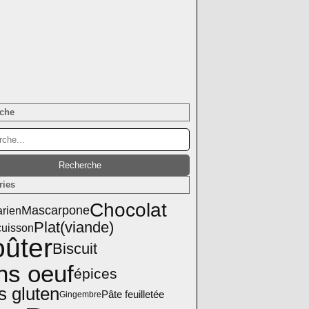
che
ries
Chocolat
Mascarpone
arien
Plat(viande)
cuisson
ûter
Biscuit
ns oeuf
épices
s gluten
Pâte feuilletée
Gingembre