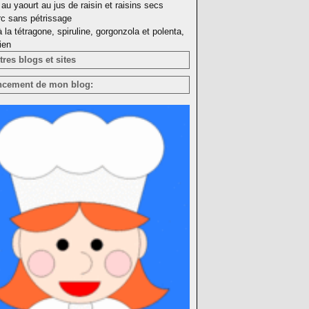
au yaourt au jus de raisin et raisins secs
rc sans pétrissage
à la tétragone, spiruline, gorgonzola et polenta,
ien
res blogs et sites
ncement de mon blog: