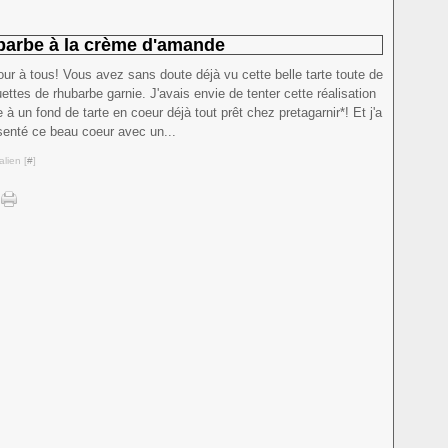
barbe à la crème d'amande
our à tous! Vous avez sans doute déjà vu cette belle tarte toute de
ettes de rhubarbe garnie. J'avais envie de tenter cette réalisation
 à un fond de tarte en coeur déjà tout prêt chez pretagarnir*! Et j'a
ésenté ce beau coeur avec un...
lien [
#
]