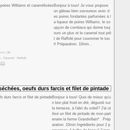
Bonjour à tous! Je vous propose
un gâteau bien savoureux avec d
es poires fondantes parfumées à l
a liqueur de poires Williams, le so
upçon de combava qui donne touj
ours un plus et le caramel tout prê
t de Raffolé pour couronner le tou
t! Préparation: 10min...
lien [
#
]
s
,
Caramel
,
Raffolé
échées, oeufs durs farcis et filet de pintade
Bonjour à tous! Quoi de mieux qu'u
n bon plat froid en été, dégusté sur
la terrasse, à l'abri du soleil? J'ai ut
ilisé un filet de pintade de mon part
enaire la ferme Grandvillain* . Prép
aration: 10min Ingrédients pour 2 p