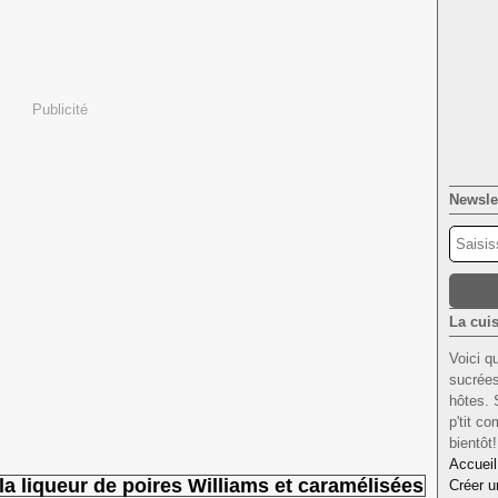
Publicité
Newsle
La cuis
Voici q
sucrées
hôtes. 
p'tit c
bientôt
Accueil
a liqueur de poires Williams et caramélisées
Créer u