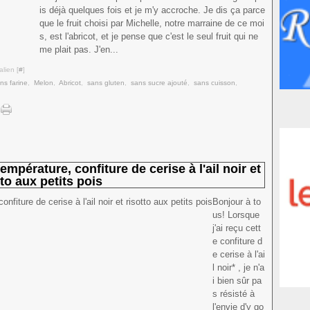
is déjà quelques fois et je m'y accroche. Je dis ça parce
que le fruit choisi par Michelle, notre marraine de ce moi
s, est l'abricot, et je pense que c'est le seul fruit qui ne
me plait pas. J'en...
lien [
#
]
ns farine
,
Melon
,
Abricot
,
sans gluten
,
sans sucre ajouté
,
sans cuisson
,
mpérature, confiture de cerise à l'ail noir et
tto aux petits pois
Bonjour à to
us! Lorsque
j'ai reçu cett
e confiture d
e cerise à l'ai
l noir* , je n'a
i bien sûr pa
s résisté à
l'envie d'y go