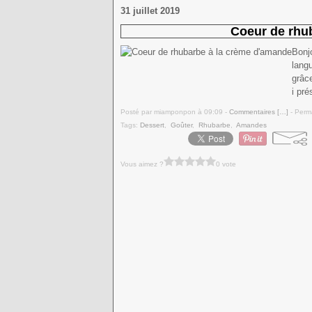
31 juillet 2019
Coeur de rhu
Bonj
langu
grâce
i pr
Posté par miamponpon à 09:09 -
Commentaires [
…
]
- Perma
Tags:
Dessert
,
Goûter
,
Rhubarbe
,
Amandes
Vous aimez ?
0 vote