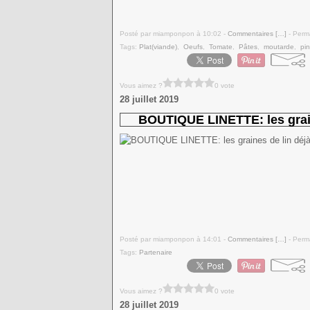
Posté par miamponpon à 10:02 -
Commentaires [
…
]
- Perma
Tags:
Plat(viande)
,
Oeufs
,
Tomate
,
Pâtes
,
moutarde
,
pi
Vous aimez ?
0 vote
28 juillet 2019
BOUTIQUE LINETTE: les grain
Posté par miamponpon à 14:01 -
Commentaires [
…
]
- Perma
Tags:
Partenaire
Vous aimez ?
0 vote
28 juillet 2019