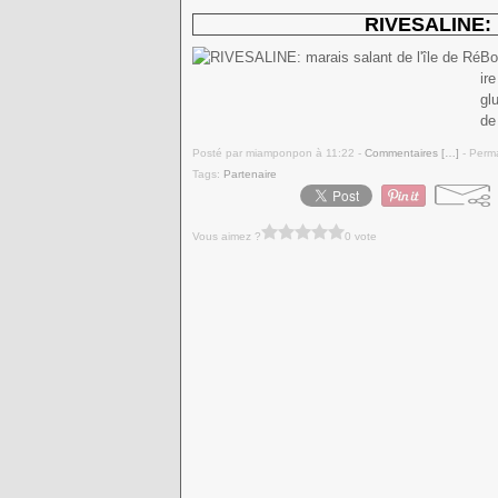
RIVESALINE: m
Bo
ir
gl
de
Posté par miamponpon à 11:22 -
Commentaires [
…
]
- Perma
Tags:
Partenaire
Vous aimez ?
0 vote