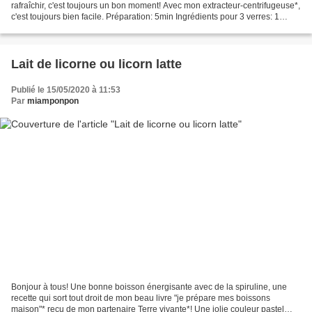
rafraîchir, c'est toujours un bon moment! Avec mon extracteur-centrifugeuse*,
c'est toujours bien facile. Préparation: 5min Ingrédients pour 3 verres: 1
orange 2 pommes 2 carottes...
Lait de licorne ou licorn latte
Publié le 15/05/2020 à 11:53
Par
miamponpon
Bonjour à tous! Une bonne boisson énergisante avec de la spiruline, une
recette qui sort tout droit de mon beau livre "je prépare mes boissons
maison"* reçu de mon partenaire Terre vivante*! Une jolie couleur pastel