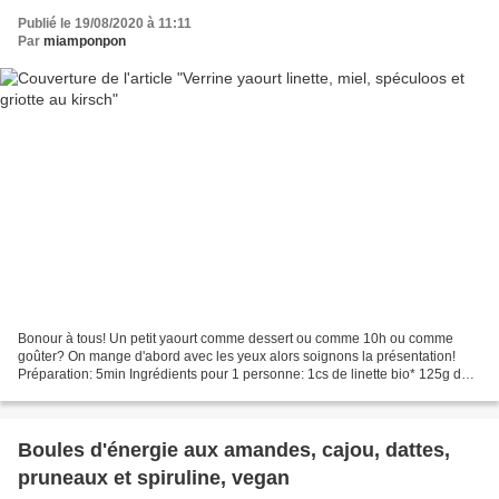
Publié le 19/08/2020 à 11:11
Par
miamponpon
Bonour à tous! Un petit yaourt comme dessert ou comme 10h ou comme
goûter? On mange d'abord avec les yeux alors soignons la présentation!
Préparation: 5min Ingrédients pour 1 personne: 1cs de linette bio* 125g de
yaourt maison ou à la grecque 2cs de miel...
Boules d'énergie aux amandes, cajou, dattes,
pruneaux et spiruline, vegan