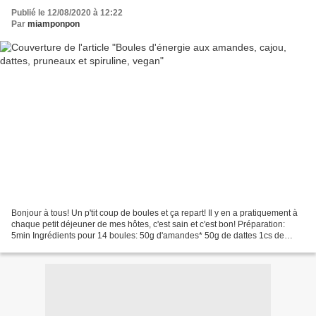
Publié le 12/08/2020 à 12:22
Par
miamponpon
Bonjour à tous! Un p'tit coup de boules et ça repart! Il y en a pratiquement à
chaque petit déjeuner de mes hôtes, c'est sain et c'est bon! Préparation:
5min Ingrédients pour 14 boules: 50g d'amandes* 50g de dattes 1cs de
spiruline en poudre* 60g de pruneaux*...