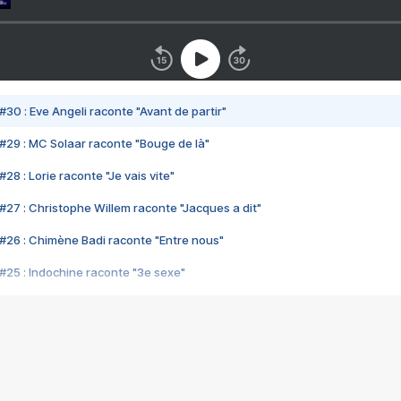
#30 : Eve Angeli raconte "Avant de partir"
#29 : MC Solaar raconte "Bouge de là"
28 : Lorie raconte "Je vais vite"
#27 : Christophe Willem raconte "Jacques a dit"
#26 : Chimène Badi raconte "Entre nous"
#25 : Indochine raconte "3e sexe"
#24 : Zaho raconte "C'est chelou"
#23 : Patrick Bruel raconte "Au café des délices"
#22 : Kyo raconte "Le chemin"