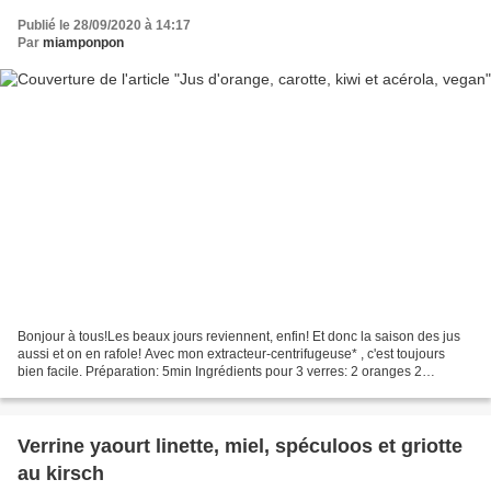
Publié le 28/09/2020 à 14:17
Par
miamponpon
Bonjour à tous!Les beaux jours reviennent, enfin! Et donc la saison des jus
aussi et on en rafole! Avec mon extracteur-centrifugeuse* , c'est toujours
bien facile. Préparation: 5min Ingrédients pour 3 verres: 2 oranges 2
carottes1kiwi 1cc d'acérola en...
Verrine yaourt linette, miel, spéculoos et griotte
au kirsch