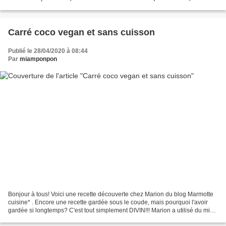
obtenue grâce au pigment naturellement...
Carré coco vegan et sans cuisson
Publié le 28/04/2020 à 08:44
Par
miamponpon
Bonjour à tous! Voici une recette découverte chez Marion du blog Marmotte
cuisine* . Encore une recette gardée sous le coude, mais pourquoi l'avoir
gardée si longtemps? C'est tout simplement DIVIN!!! Marion a utilisé du miel,
mais j'ai remplacé celui-ci...