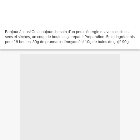
Bonjour à tous! On a toujours besoin d'un peu d'énergie et avec ces fruits
secs et séchés, un coup de boule et ça repart!! Préparation: 5min Ingrédients
pour 19 boules: 80g de pruneaux dénoyautés* 10g de baies de goji* 90g
d'amandes* 2cc de spiruline...