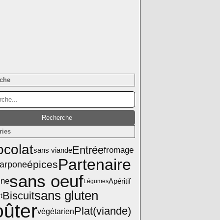
che
ries
colat
Entrée
fromage
sans viande
Partenaire
épices
arpone
sans oeuf
ine
Apéritif
Légumes
sans gluten
Biscuit
t
ûter
Plat(viande)
végétarien