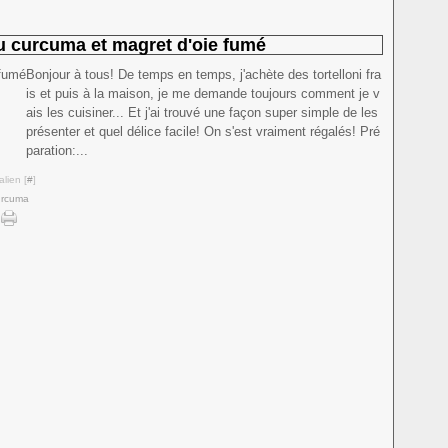
au curcuma et magret d'oie fumé
Bonjour à tous! De temps en temps, j'achète des tortelloni fra
is et puis à la maison, je me demande toujours comment je v
ais les cuisiner... Et j'ai trouvé une façon super simple de les
présenter et quel délice facile! On s'est vraiment régalés! Pré
paration:...
lien [
#
]
urcuma