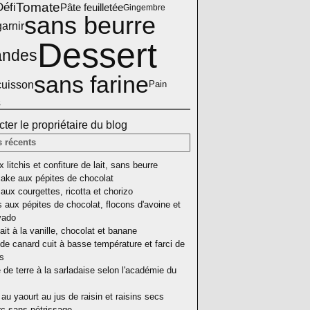
Défi
Tomate
Pâte feuilletée
Gingembre
sans beurre
arnir
Dessert
ndes
sans farine
cuisson
Pain
s
ter le propriétaire du blog
s récents
 litchis et confiture de lait, sans beurre
ake aux pépites de chocolat
aux courgettes, ricotta et chorizo
 aux pépites de chocolat, flocons d'avoine et
vado
ait à la vanille, chocolat et banane
de canard cuit à basse température et farci de
as
e terre à la sarladaise selon l'académie du
au yaourt au jus de raisin et raisins secs
rc sans pétrissage