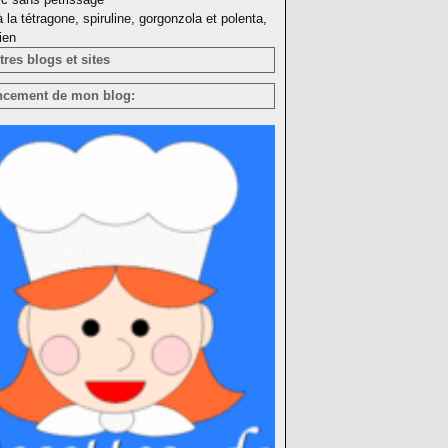
à la tétragone, spiruline, gorgonzola et polenta,
ien
res blogs et sites
ncement de mon blog: