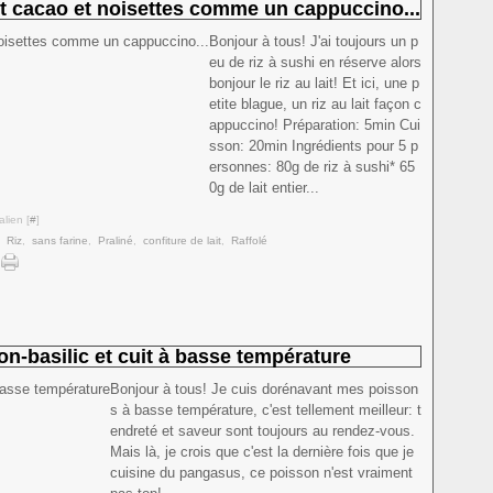
 lait cacao et noisettes comme un cappuccino...
Bonjour à tous! J'ai toujours un p
eu de riz à sushi en réserve alors
bonjour le riz au lait! Et ici, une p
etite blague, un riz au lait façon c
appuccino! Préparation: 5min Cui
sson: 20min Ingrédients pour 5 p
ersonnes: 80g de riz à sushi* 65
0g de lait entier...
lien [
#
]
,
Riz
,
sans farine
,
Praliné
,
confiture de lait
,
Raffolé
n-basilic et cuit à basse température
Bonjour à tous! Je cuis dorénavant mes poisson
s à basse température, c'est tellement meilleur: t
endreté et saveur sont toujours au rendez-vous.
Mais là, je crois que c'est la dernière fois que je
cuisine du pangasus, ce poisson n'est vraiment