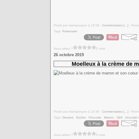
Posté par miamponpon à 10:06 -
Commentaires [
…
]
- Perma
Tags:
Partenaire
Vous aimez ?
0 vote
26 octobre 2019
Moelleux à la crème de m
Posté par miamponpon à 10:30 -
Commentaires [
…
]
- Perma
Tags:
Dessert
,
Goûter
,
Chocolat
,
Marron
,
Défi
,
chocolat 
Vous aimez ?
0 vote