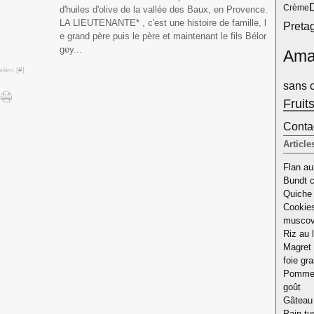
Crème
d'huiles d'olive de la vallée des Baux, en Provence.
LA LIEUTENANTE* , c'est une histoire de famille, l
Pretag
e grand père puis le père et maintenant le fils Bélor
gey...
Ama
lien [
#
]
sans 
Fruit
Contac
Article
Flan aux
Bundt c
Quiche 
Cookies
musco
Riz au l
Magret 
foie gr
Pomme d
goût
Gâteau 
Pain tu