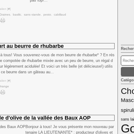
pas top!...
lien [
#
]
Graines
,
basilic
,
sans viande
,
pesto
,
cabillaud
rt au beurre de rhubarbe
Recher
 à tous! Vous souvenez-vous de mon beurre de rhubarbe* ? En rés
e compotée de rhubarbe mixée avec un peu de beurre, un régal d
r légèrement acidulée! Et voici un très belle (et délicieuse!) utilis
 ce beurre dans un gâteau au...
Catégo
lien [
#
]
Orange
Cho
Masc
spirul
 d'olive de la vallée des Baux AOP
sans lai
Go
Bonjour à tous! Je vous présente mon nouveau par
tenaire LA LIEUTENANTE* : producteur d'olives et