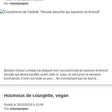
Par
miamponpon
Bonjour à tous! Lorsque j'ai préparé mon succulent plat de saumon et brocoli
(recette qui devait paraître avant celle-ci, oups, ce sera pour la semaine
prochaine!), il m'en est resté un peu.... Ne connaissant pas du tout la
définition du verbe "jeter",...
Houmous de courgette, vegan
Publié le 30/10/2020 à 15:49
Par
miamponpon