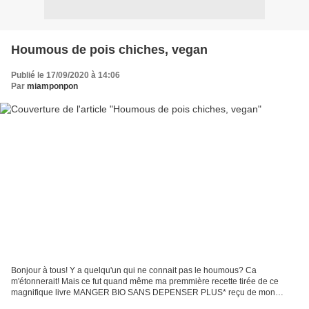
Houmous de pois chiches, vegan
Publié le 17/09/2020 à 14:06
Par
miamponpon
Bonjour à tous! Y a quelqu'un qui ne connait pas le houmous? Ca
m'étonnerait! Mais ce fut quand même ma premmière recette tirée de ce
magnifique livre MANGER BIO SANS DEPENSER PLUS* reçu de mon
partenaire TERRE VIVANTE* . Une recette toute simple et si...