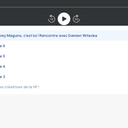
bey Maguire, c'est lui ! Rencontre avec Damien Witecka
e 6
e 5
e 4
e 3
s créatrices de la VF !
e 2
e 1
e Mektoub My Love arrive enfin ! Rencontre avec Shaïn Boumedine et Sal