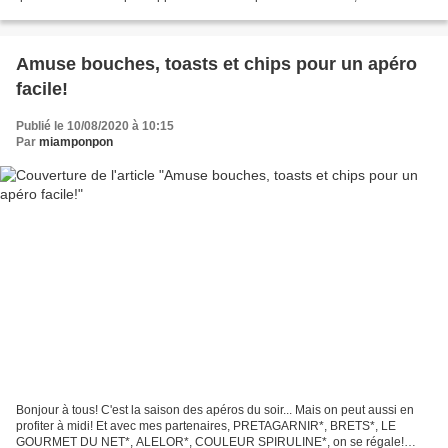
vite engloutis, à peine le temps...
Amuse bouches, toasts et chips pour un apéro
facile!
Publié le 10/08/2020 à 10:15
Par
miamponpon
Bonjour à tous! C'est la saison des apéros du soir... Mais on peut aussi en
profiter à midi! Et avec mes partenaires, PRETAGARNIR*, BRETS*, LE
GOURMET DU NET*, ALELOR*, COULEUR SPIRULINE*, on se régale!