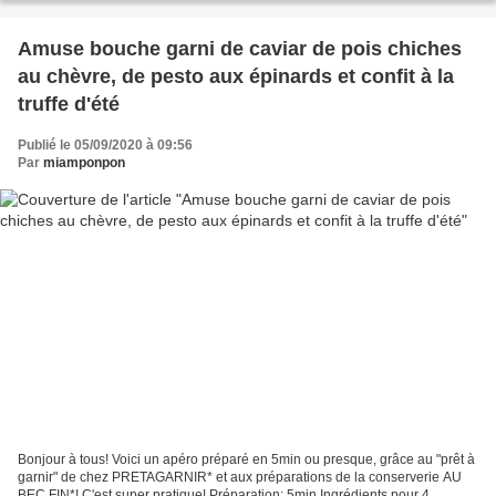
Amuse bouche garni de caviar de pois chiches
au chèvre, de pesto aux épinards et confit à la
truffe d'été
Publié le 05/09/2020 à 09:56
Par
miamponpon
Bonjour à tous! Voici un apéro préparé en 5min ou presque, grâce au "prêt à
garnir" de chez PRETAGARNIR* et aux préparations de la conserverie AU
BEC FIN*! C'est super pratique! Préparation: 5min Ingrédients pour 4