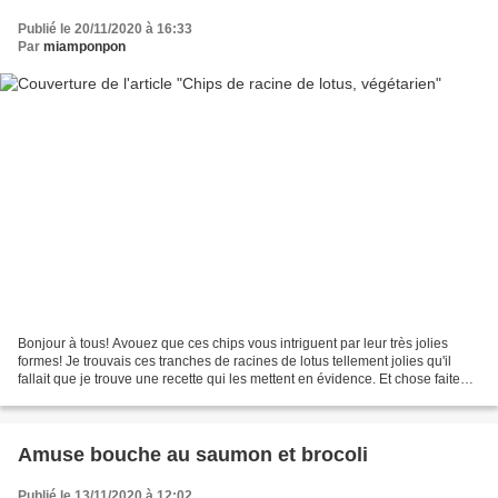
Publié le 20/11/2020 à 16:33
Par
miamponpon
Bonjour à tous! Avouez que ces chips vous intriguent par leur très jolies
formes! Je trouvais ces tranches de racines de lotus tellement jolies qu'il
fallait que je trouve une recette qui les mettent en évidence. Et chose faite
avec ces chips très faciles...
Amuse bouche au saumon et brocoli
Publié le 13/11/2020 à 12:02