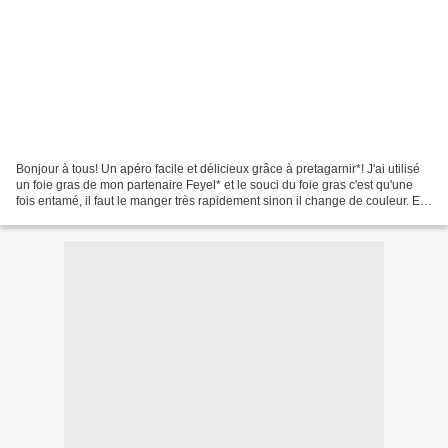
Bonjour à tous! Un apéro facile et délicieux grâce à pretagarnir*! J'ai utilisé
un foie gras de mon partenaire Feyel* et le souci du foie gras c'est qu'une
fois entamé, il faut le manger très rapidement sinon il change de couleur. Et
bien, j'ai la solution...