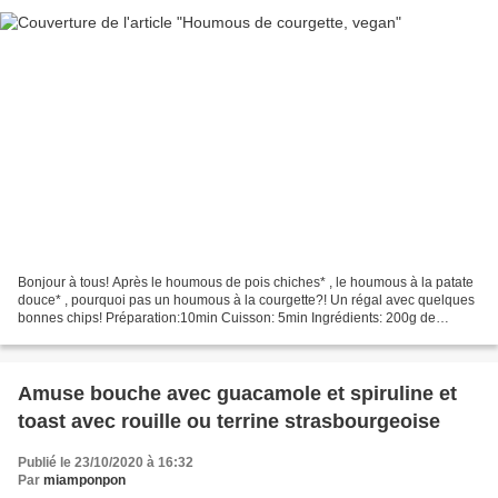
Bonjour à tous! Après le houmous de pois chiches* , le houmous à la patate
douce* , pourquoi pas un houmous à la courgette?! Un régal avec quelques
bonnes chips! Préparation:10min Cuisson: 5min Ingrédients: 200g de
courgette verte 3cs d'huile d'olive*...
Amuse bouche avec guacamole et spiruline et
toast avec rouille ou terrine strasbourgeoise
Publié le 23/10/2020 à 16:32
Par
miamponpon