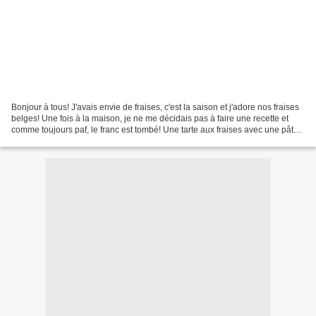
Bonjour à tous! J'avais envie de fraises, c'est la saison et j'adore nos fraises
belges! Une fois à la maison, je ne me décidais pas à faire une recette et
comme toujours paf, le franc est tombé! Une tarte aux fraises avec une pâte
dans mon moule inversé,...