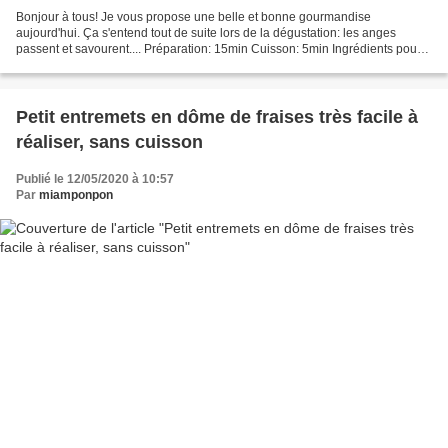
Bonjour à tous! Je vous propose une belle et bonne gourmandise
aujourd'hui. Ça s'entend tout de suite lors de la dégustation: les anges
passent et savourent.... Préparation: 15min Cuisson: 5min Ingrédients pour 2
verrines: 14 fraises ou plus! crumble...
Petit entremets en dôme de fraises très facile à
réaliser, sans cuisson
Publié le 12/05/2020 à 10:57
Par
miamponpon