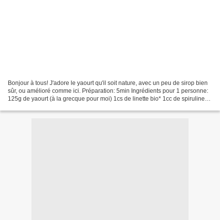
Bonjour à tous! J'adore le yaourt qu'il soit nature, avec un peu de sirop bien
sûr, ou amélioré comme ici. Préparation: 5min Ingrédients pour 1 personne:
125g de yaourt (à la grecque pour moi) 1cs de linette bio* 1cc de spiruline
en poudre* 2cs de sirop...