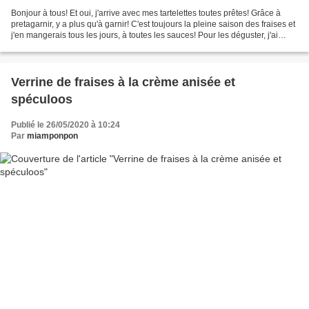
Bonjour à tous! Et oui, j'arrive avec mes tartelettes toutes prêtes! Grâce à
pretagarnir, y a plus qu'à garnir! C'est toujours la pleine saison des fraises et
j'en mangerais tous les jours, à toutes les sauces! Pour les déguster, j'ai
choisi de les accompagner...
Verrine de fraises à la crème anisée et
spéculoos
Publié le 26/05/2020 à 10:24
Par
miamponpon