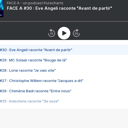
FACE A - un podcast Purecharts
FACE A #30 : Eve Angeli raconte "Avant de partir"
#30 : Eve Angeli raconte "Avant de partir"
#29 : MC Solaar raconte "Bouge de là"
28 : Lorie raconte "Je vais vite"
#27 : Christophe Willem raconte "Jacques a dit"
#26 : Chimène Badi raconte "Entre nous"
#25 : Indochine raconte "3e sexe"
#24 : Zaho raconte "C'est chelou"
#23 : Patrick Bruel raconte "Au café des délices"