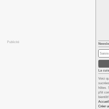
Publicité
Newsle
La cuis
Voici q
sucrées
hôtes. 
p'tit c
bientôt
Accueil
Créer u