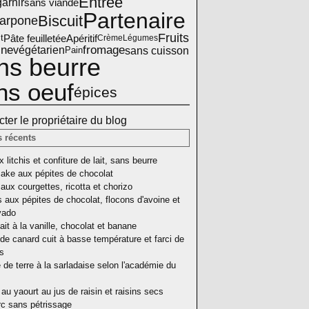
Entrée
arnir
sans viande
Partenaire
Biscuit
arpone
Fruits
Pâte feuilletée
Apéritif
t
Crème
Légumes
ine
fromage
sans cuisson
végétarien
Pain
ns beurre
ns oeuf
épices
ter le propriétaire du blog
s récents
 litchis et confiture de lait, sans beurre
ake aux pépites de chocolat
aux courgettes, ricotta et chorizo
 aux pépites de chocolat, flocons d'avoine et
vado
ait à la vanille, chocolat et banane
de canard cuit à basse température et farci de
as
e terre à la sarladaise selon l'académie du
au yaourt au jus de raisin et raisins secs
rc sans pétrissage