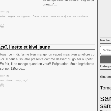
uneaux*...
lien [
#
]
arine
,
vegan
,
sans gluten
,
Barre
,
dattes
,
sans sucre ajouté
,
sans cuisson
,
Recher
çaï, linette et kiwi jaune
 tous! Le midi, j'aime bien manger un yaourt mais bien amélioré co
-ci. Il peut aussi être présenté comme dessert ou goûter ou petit
En fait, il se mange quand on veut!! Préparation: 5min Ingrédients
Catégo
rsonne: 125g de...
lien [
#
]
Gingem
ans cuisson
,
sirop
,
açaï
Toma
sa
san