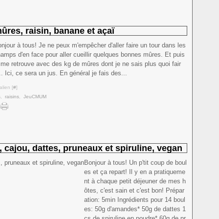
res, raisin, banane et açaï
njour à tous! Je ne peux m'empêcher d'aller faire un tour dans les
amps d'en face pour aller cueillir quelques bonnes mûres. Et puis
 me retrouve avec des kg de mûres dont je ne sais plus quoi fair
.. Ici, ce sera un jus. En général je fais des...
lien [
#
]
s
,
raisins
,
JeuCMUM
cajou, dattes, pruneaux et spiruline, vegan
Bonjour à tous! Un p'tit coup de boul
es et ça repart! Il y en a pratiqueme
nt à chaque petit déjeuner de mes h
ôtes, c'est sain et c'est bon! Prépar
ation: 5min Ingrédients pour 14 boul
es: 50g d'amandes* 50g de dattes 1
cs de spiruline en poudre* 60g de pr