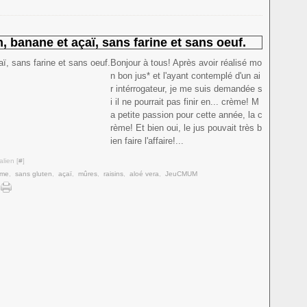
, banane et açaï, sans farine et sans oeuf.
Bonjour à tous! Après avoir réalisé mo
n bon jus* et l'ayant contemplé d'un ai
r intérrogateur, je me suis demandée s
i il ne pourrait pas finir en... crème! M
a petite passion pour cette année, la c
rème! Et bien oui, le jus pouvait très b
ien faire l'affaire!...
lien [
#
]
ème
,
sans gluten
,
açaï
,
mûres
,
raisins
,
aloé vera
,
JeuCMUM