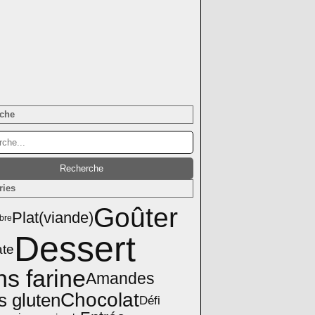
che
ries
Goûter
Plat(viande)
bre
Dessert
te
ns farine
Amandes
Chocolat
s gluten
Défi