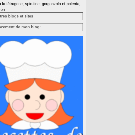
à la tétragone, spiruline, gorgonzola et polenta,
ien
res blogs et sites
ncement de mon blog: