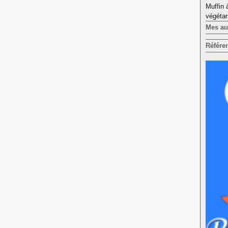
Muffin 
végétar
Mes aut
Référe