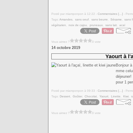
Posté par miamponpon à 12:22 -
Commentaires [
…
]
- Perma
Tags:
Amandes
,
sans oeuf
,
sans beurre
,
Sésame
,
sans f
végétarien
,
noix de cajou
,
pruneaux
,
sans lait
,
acaï
Vous aimez ?
0 vote
14 octobre 2019
Yaourt à l'a
Bonjour à
mme celui
déjeuner! 
pour 1 pe
Posté par miamponpon à 09:33 -
Commentaires [
…
]
- Perma
Tags:
Dessert
,
Goûter
,
Chocolat
,
Yaourt
,
Linette
,
Kiwi
,
s
Vous aimez ?
0 vote