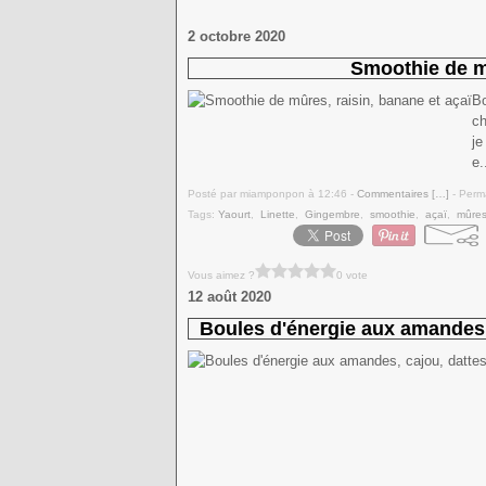
2 octobre 2020
Smoothie de mû
Bo
ch
je
e.
Posté par miamponpon à 12:46 -
Commentaires [
…
]
- Perma
Tags:
Yaourt
,
Linette
,
Gingembre
,
smoothie
,
açaï
,
mûre
Vous aimez ?
0 vote
12 août 2020
Boules d'énergie aux amandes, 