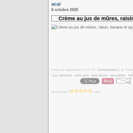
acai
6 octobre 2020
Crème au jus de mûres, raisin
Posté par miamponpon à 15:15 -
Commentaires [
…
]
- Perma
Tags:
Bananes
,
sans oeuf
,
sans beurre
,
sans farine
,
Cr
Vous aimez ?
1 vote