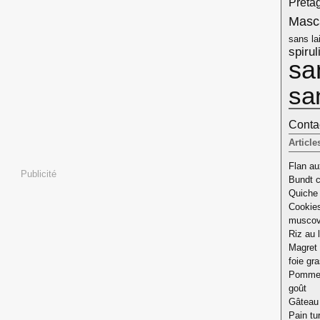
Pretag
Masc
sans lai
spirul
sa
sa
Contac
Article
Flan aux
Publicité
Bundt c
Quiche 
Cookies
musco
Riz au l
Magret 
foie gr
Pomme d
goût
Gâteau 
Pain tu