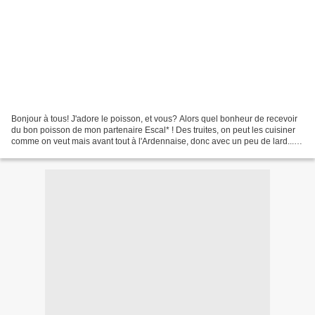
Bonjour à tous! J'adore le poisson, et vous? Alors quel bonheur de recevoir
du bon poisson de mon partenaire Escal* ! Des truites, on peut les cuisiner
comme on veut mais avant tout à l'Ardennaise, donc avec un peu de lard... Si
vous n'aimez pas le lard,...