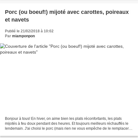
Porc (ou boeuf!) mijoté avec carottes, poireaux
et navets
Publié le 21/02/2018 à 10:02
Par
miamponpon
Bonjour à tous! En hiver, on aime bien les plats réconfortants, les plats
mijotés à feu doux pendant des heures. Et toujours meilleurs réchauffés le
lendemain. J'ai choisi le porc (mais rien ne vous empêche de le remplacer
par du boeuf) coupé en cubes....