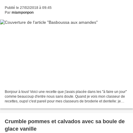
Publié le 27/02/2018 à 09:45
Par
miamponpon
Bonjour à tous! Voici une recette que j'avais placée dans les "à faire un jour"
comme beaucoup d'entre nous sans doute. Quand je vois mon classeur de
recettes, oups! c'est pareil pour mes classeurs de broderie et dentelle: je
n'aurai jamais assez d'une...
Crumble pommes et calvados avec sa boule de
glace vanille