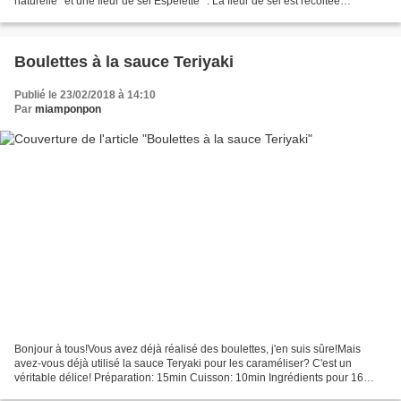
naturelle* et une fleur de sel Espelette* : La fleur de sel est récoltée
manuellement en écrémant la...
Boulettes à la sauce Teriyaki
Publié le 23/02/2018 à 14:10
Par
miamponpon
Bonjour à tous!Vous avez déjà réalisé des boulettes, j'en suis sûre!Mais
avez-vous déjà utilisé la sauce Teryaki pour les caraméliser? C'est un
véritable délice! Préparation: 15min Cuisson: 10min Ingrédients pour 16
boulettes: 750g de haché porc et veau...