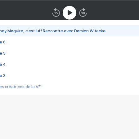
bey Maguire, c'est lui ! Rencontre avec Damien Witecka
e 6
e 5
e 4
e 3
s créatrices de la VF !
e 2
e 1
e Mektoub My Love arrive enfin ! Rencontre avec Shaïn Boumedine et Sal
i : après Toni en famille