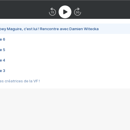
bey Maguire, c'est lui ! Rencontre avec Damien Witecka
e 6
e 5
e 4
e 3
s créatrices de la VF !
e 2
e 1
e Mektoub My Love arrive enfin ! Rencontre avec Shaïn Boumedine et Sal
i : après Toni en famille