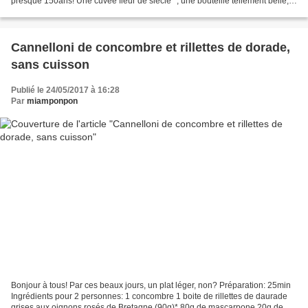
presque 150ans! Une cuvée fleur de siècle* , une bouteille tellement belle,
on dirait un flacon de...
Cannelloni de concombre et rillettes de dorade,
sans cuisson
Publié le 24/05/2017 à 16:28
Par
miamponpon
Bonjour à tous! Par ces beaux jours, un plat léger, non? Préparation: 25min
Ingrédients pour 2 personnes: 1 concombre 1 boite de rillettes de daurade
grises aux oignons rosés de Bretagne (90g)* 80g de mascarpone 20g de