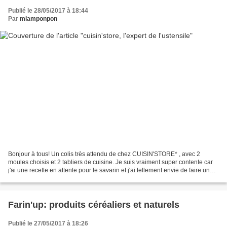
Publié le 28/05/2017 à 18:44
Par
miamponpon
Bonjour à tous! Un colis très attendu de chez CUISIN'STORE* , avec 2
moules choisis et 2 tabliers de cuisine. Je suis vraiment super contente car
j'ai une recette en attente pour le savarin et j'ai tellement envie de faire une
tarte rectangulaire... et...
Farin'up: produits céréaliers et naturels
Publié le 27/05/2017 à 18:26