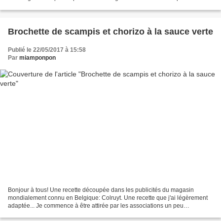
gingembre bio * 2cs de liqueur de...
Brochette de scampis et chorizo à la sauce verte
Publié le 22/05/2017 à 15:58
Par
miamponpon
Bonjour à tous! Une recette découpée dans les publicités du magasin
mondialement connu en Belgique: Colruyt. Une recette que j'ai légèrement
adaptée... Je commence à être attirée par les associations un peu
improbables; le chorizo et le scampi, pourquoi...