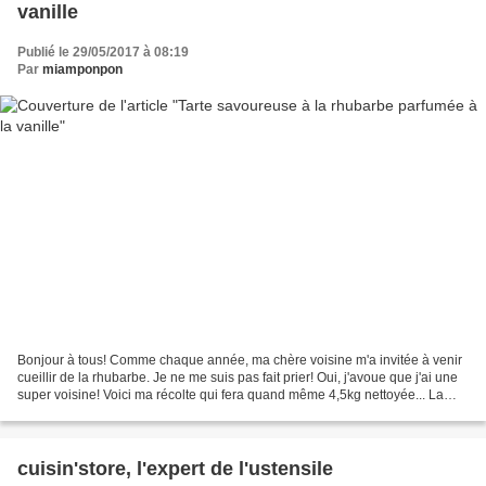
vanille
Publié le 29/05/2017 à 08:19
Par
miamponpon
Bonjour à tous! Comme chaque année, ma chère voisine m'a invitée à venir
cueillir de la rhubarbe. Je ne me suis pas fait prier! Oui, j'avoue que j'ai une
super voisine! Voici ma récolte qui fera quand même 4,5kg nettoyée... La
rhubarbe est un légume (hé...
cuisin'store, l'expert de l'ustensile