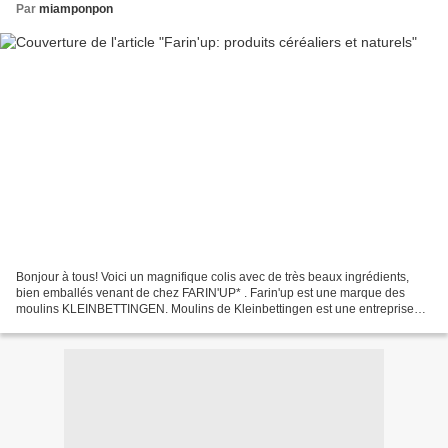
Par
miamponpon
Bonjour à tous! Voici un magnifique colis avec de très beaux ingrédients,
bien emballés venant de chez FARIN'UP* . Farin'up est une marque des
moulins KLEINBETTINGEN. Moulins de Kleinbettingen est une entreprise
familiale active dans le secteur agro-alimentaire,...