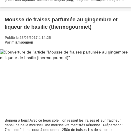
pignons pimenton de la vera* diamant...
Mousse de fraises parfumée au gingembre et
liqueur de basilic (thermogourmet)
Publié le 23/05/2017 à 14:25
Par
miamponpon
Bonjour à tous! Avec ce beau soleil, on ressort les fraises et leur fraîcheur
dans une belle mousse! Une mousse vraiment très aérienne.. Préparation:
7min Ingrédients pour 4 personnes: 250g de fraises 1cs de sirop de