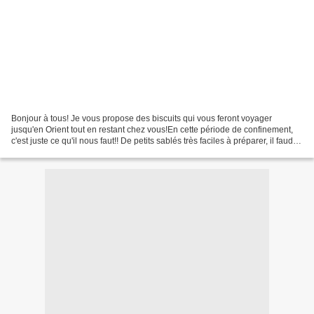
Bonjour à tous! Je vous propose des biscuits qui vous feront voyager
jusqu'en Orient tout en restant chez vous!En cette période de confinement,
c'est juste ce qu'il nous faut!! De petits sablés très faciles à préparer, il faudra
juste ajouter de l'huile...