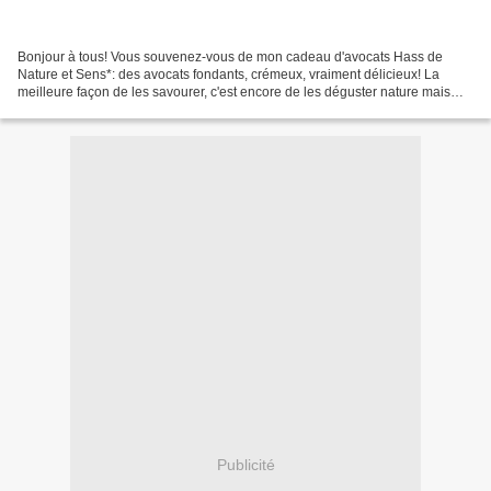
Bonjour à tous! Vous souvenez-vous de mon cadeau d'avocats Hass de
Nature et Sens*: des avocats fondants, crémeux, vraiment délicieux! La
meilleure façon de les savourer, c'est encore de les déguster nature mais
c'est aussi agréable de s'amuser à les...
Publicité