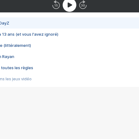
 DayZ
 a 13 ans (et vous l'avez ignoré)
e (littéralement)
im Rayan
 toutes les règles
s les jeux vidéo
us choquant de Rockstar ? - Le scandale BULLY
e plus moche de Steam
du RÊVE tourne au CAUCHEMAR
pendant 8 heures
it… à tort