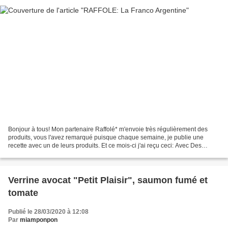
Bonjour à tous! Mon partenaire Raffolé* m'envoie très régulièrement des
produits, vous l'avez remarqué puisque chaque semaine, je publie une
recette avec un de leurs produits. Et ce mois-ci j'ai reçu ceci: Avec Des
confiture de lait cacao et noisettes*...
Verrine avocat "Petit Plaisir", saumon fumé et
tomate
Publié le 28/03/2020 à 12:08
Par
miamponpon