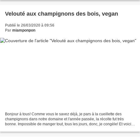
Velouté aux champignons des bois, vegan
Publié le 26/03/2020 à 09:56
Par
miamponpon
Bonjour à tous! Comme vous le savez déjà, je pars à la cueillette des
champignons dans notre domaine et l'année passée, la récolte fut très
bonne. Impossible de manger tout, tous les jours, donc, je congèle! Et voici
un bon potage préparé avec ces bolets,...