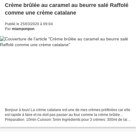
Crème brûlée au caramel au beurre salé Raffolé
comme une crème catalane
Publié le 25/03/2020 à 09:04
Par
miamponpon
Bonjour à tous! La crème catalane est une de mes crèmes préférées car elle
est rapide à faire et ne doit pas passer au four comme la crème brûlée...
Préparation: 10min Cuisson: 5min Ingrédients pour 3 crèmes: 300ml de lait
entier 15g de maïzena 2 jaunes...