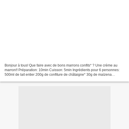
Bonjour à tous! Que faire avec de bons marrons confits* ? Une crème au
marron!! Préparation: 10min Cuisson: 5min Ingrédients pour 6 personnes:
500ml de lait entier 200g de confiture de châtaigne* 30g de maïzena
brisures de marron confit* Déco: brisures...