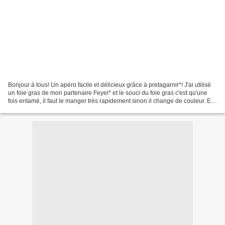
Bonjour à tous! Un apéro facile et délicieux grâce à pretagarnir*! J'ai utilisé
un foie gras de mon partenaire Feyel* et le souci du foie gras c'est qu'une
fois entamé, il faut le manger très rapidement sinon il change de couleur. Et
bien, j'ai la solution...