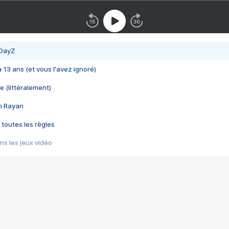
 DayZ
 a 13 ans (et vous l'avez ignoré)
e (littéralement)
im Rayan
 toutes les règles
s les jeux vidéo
us choquant de Rockstar ? - Le scandale BULLY
e plus moche de Steam
du RÊVE tourne au CAUCHEMAR
pendant 8 heures