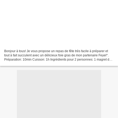
Bonjour à tous! Je vous propose un repas de fête très facile à préparer et
tout à fait succulent avec un délicieux foie gras de mon partenaire Feyel*.
Préparation: 10min Cuisson: 1h Ingrédients pour 2 personnes: 1 magret de
canard fleur de sel* poivre*...