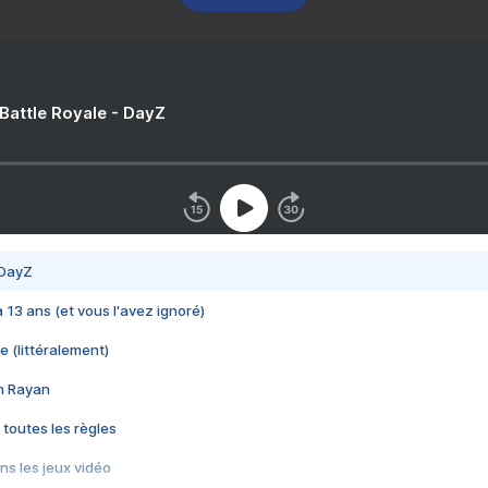
 Battle Royale - DayZ
 DayZ
 a 13 ans (et vous l'avez ignoré)
e (littéralement)
im Rayan
 toutes les règles
s les jeux vidéo