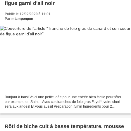
figue garni d'ail noir
Publié le 12/02/2020 à 11:01
Par
miamponpon
Bonjour à tous! Voici une petite idée pour une entrée bien facile pour fêter
par exemple un Saint....Avec ces tranches de foie gras Feyel*, votre chéri
sera aux anges! Et vous aussi! Préparation: 5min Ingrédients pour 2
peronnes: 2 tranches de brioche...
Rôti de biche cuit à basse température, mousse