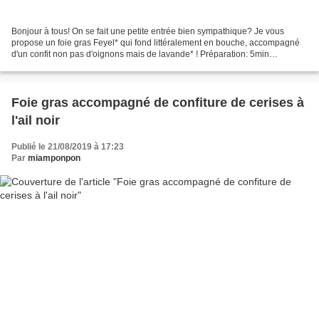
Bonjour à tous! On se fait une petite entrée bien sympathique? Je vous
propose un foie gras Feyel* qui fond littéralement en bouche, accompagné
d'un confit non pas d'oignons mais de lavande* ! Préparation: 5min
Ingrédients pour 4 personnes: 1 bloc de...
Foie gras accompagné de confiture de cerises à
l'ail noir
Publié le 21/08/2019 à 17:23
Par
miamponpon