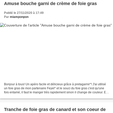
Amuse bouche garni de crème de foie gras
Publié le 27/11/2020 à 17:49
Par
miamponpon
Bonjour à tous! Un apéro facile et délicieux grâce à pretagarnir*! J'ai utilisé
un foie gras de mon partenaire Feyel* et le souci du foie gras c'est qu'une
fois entamé, il faut le manger très rapidement sinon il change de couleur. Et
bien, j'ai la solution...
Tranche de foie gras de canard et son coeur de