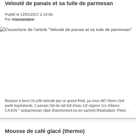
Velouté de panais et sa tuile de parmesan
Publié le 12/01/2017 à 10:06
Par
miamponpon
Bonjour à tous! Un p'tit velouté par ce grand froid, ça vous dit? Alors c'est
parti! Ingrédients: 2 panais 5dl de lait 4dl d'eau 1/2 oignon 1cc d'épice
CAJUN * selparmesan râpé (fraichement ou en sachet) Réalisation: Peler
les 2 panais et les couper en...
Mousse de café glacé (thermo)