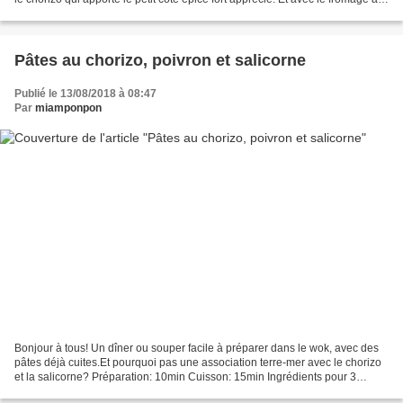
et fines herbes, il...
Pâtes au chorizo, poivron et salicorne
Publié le 13/08/2018 à 08:47
Par
miamponpon
Bonjour à tous! Un dîner ou souper facile à préparer dans le wok, avec des
pâtes déjà cuites.Et pourquoi pas une association terre-mer avec le chorizo
et la salicorne? Préparation: 10min Cuisson: 15min Ingrédients pour 3
personnes: 1/2 chorizo 2 oignons...