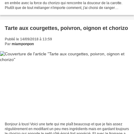
en entrée avec la force du chorizo qui rencontre la douceur de la carotte.
Plutôt que de tout mélanger n'importe comment, j'ai choisi de ranger
gentiment les carottes avec les...
Tarte aux courgettes, poivron, oignon et chorizo
Publié le 14/09/2018 à 13:59
Par
miamponpon
Bonjour à tous! Voici une tarte qui me plaît beaucoup et que je fais assez
régulièrement en modifiant un peu mes ingrédients mais en gardant toujours
le chorizo qui apporte le petit côté épicé fort apprécié. Et avec le fromage ail