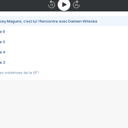
bey Maguire, c'est lui ! Rencontre avec Damien Witecka
e 6
e 5
e 4
e 3
s créatrices de la VF !
e 2
e 1
e Mektoub My Love arrive enfin ! Rencontre avec Shaïn Boumedine et Sal
i : après Toni en famille
elle réalise le bouleversant Dites lui que je l'aime