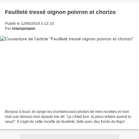
Feuilleté tressé oignon poivron et chorizo
Publié le 12/06/2018 à 12:15
Par
miamponpon
Bonjour à tous! Je range les (nombreuses) photos de mes recettes et mon
mari par dessus mon épaule me dit: "ça c'était bon, tu peux refaire quand tu
veux!". Il s'agit de cette recette de feuilleté, faite avec des fonds du frigo!
Comme quoi, j'ai toujours...