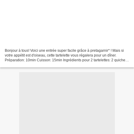
Bonjour à tous! Voici une entrée super facile grâce à pretagarnir* ! Mais si
votre appétit est d'oiseau, cette tartelette vous régalera pour un dîner.
Préparation: 10min Cuisson: 15min Ingrédients pour 2 tartelettes: 2 quiche
artisanales 8,5cm de pretagarnir*...