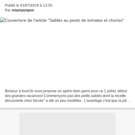
Publié le 01/07/2019 à 13:55
Par
miamponpon
Bonjour à tous!Je vous propose un apéro bien garni pour ce 1 juillet, début
des grandes vacances! Commençons pas des petits sablés dont la recette
découverte chez Nicole* a été un peu modifiée . L'avantage c'est que la pâte
peut être congelée et ressortie...