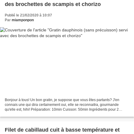
des brochettes de scampis et chorizo
Publié le 21/02/2020 à 10:07
Par
miamponpon
Bonjour à tous! Un bon gratin, je suppose que vous êtes partants? J'en
connais une qui dira certainement oui, elle se reconnaitra, gourmande
qu'elle est, hihi! Préparation: 10min Cuisson: 50min Ingrédients pour 2
personnes: 1 gousse d'ail 5 pommes de...
Filet de cabillaud cuit à basse température et