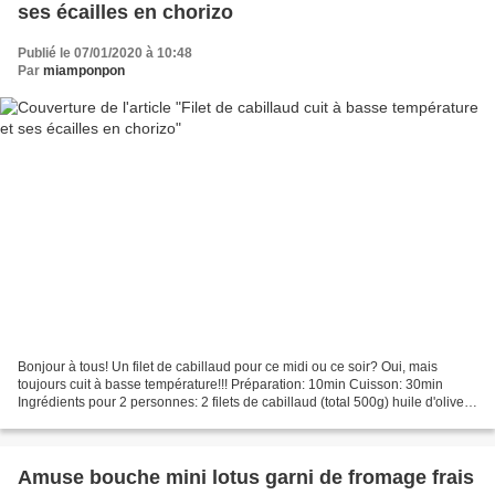
ses écailles en chorizo
Publié le 07/01/2020 à 10:48
Par
miamponpon
Bonjour à tous! Un filet de cabillaud pour ce midi ou ce soir? Oui, mais
toujours cuit à basse température!!! Préparation: 10min Cuisson: 30min
Ingrédients pour 2 personnes: 2 filets de cabillaud (total 500g) huile d'olive*
1cc de mouclade* poivre* fleur...
Amuse bouche mini lotus garni de fromage frais