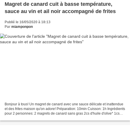
Magret de canard cuit à basse température,
sauce au vin et ail noir accompagné de frites
Publié le 16/05/2020 à 18:13
Par
miamponpon
Bonjour à tous! Un magret de canard avec une sauce délicate et inattendue
et des frites maison qu'on adore! Préparation: 10min Cuisson: 1h Ingrédients
pour 2 personnes: 2 magrets de canard sans gras 2cs d'huile d'olive* 1cs
d'assaisonnement provençal*...