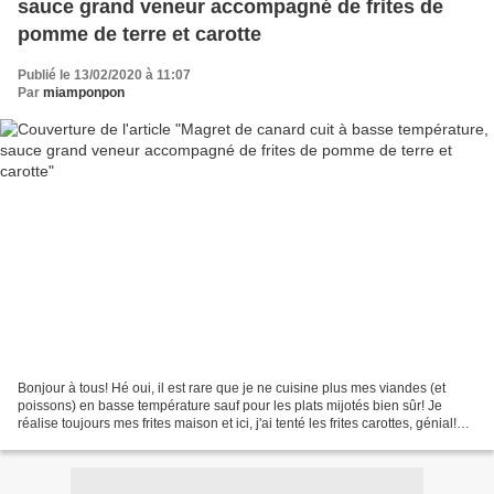
sauce grand veneur accompagné de frites de
pomme de terre et carotte
Publié le 13/02/2020 à 11:07
Par
miamponpon
Bonjour à tous! Hé oui, il est rare que je ne cuisine plus mes viandes (et
poissons) en basse température sauf pour les plats mijotés bien sûr! Je
réalise toujours mes frites maison et ici, j'ai tenté les frites carottes, génial!
Préparation: 10min Cuisson:...