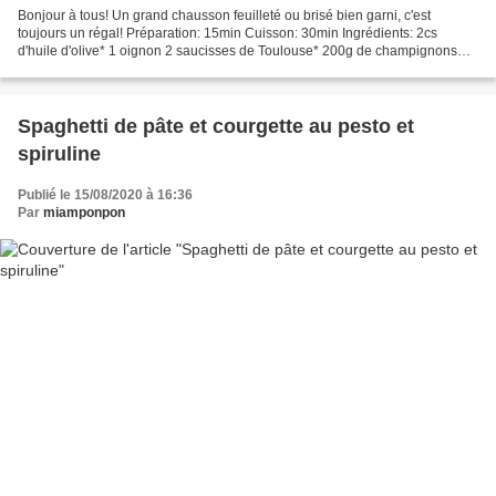
Bonjour à tous! Un grand chausson feuilleté ou brisé bien garni, c'est
toujours un régal! Préparation: 15min Cuisson: 30min Ingrédients: 2cs
d'huile d'olive* 1 oignon 2 saucisses de Toulouse* 200g de champignons
des bois cuits herbes de Provence* fleur...
Spaghetti de pâte et courgette au pesto et
spiruline
Publié le 15/08/2020 à 16:36
Par
miamponpon