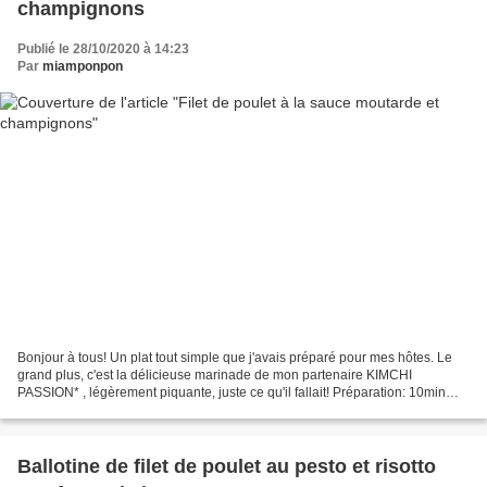
champignons
Publié le 28/10/2020 à 14:23
Par
miamponpon
Bonjour à tous! Un plat tout simple que j'avais préparé pour mes hôtes. Le
grand plus, c'est la délicieuse marinade de mon partenaire KIMCHI
PASSION* , légèrement piquante, juste ce qu'il fallait! Préparation: 10min
Cuisson: 15min Ingrédients pour 4 personnes:...
Ballotine de filet de poulet au pesto et risotto