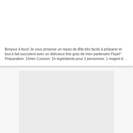
Bonjour à tous! Je vous propose un repas de fête très facile à préparer et
tout à fait succulent avec un délicieux foie gras de mon partenaire Feyel*.
Préparation: 10min Cuisson: 1h Ingrédients pour 2 personnes: 1 magret de
canard fleur de sel* poivre*...