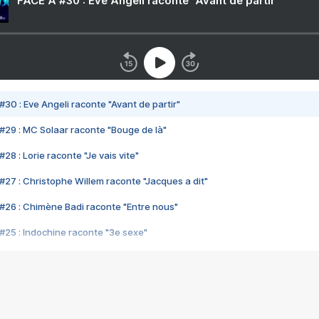
FACE A #30 : Eve Angeli raconte "Avant de partir"
#30 : Eve Angeli raconte "Avant de partir"
#29 : MC Solaar raconte "Bouge de là"
28 : Lorie raconte "Je vais vite"
#27 : Christophe Willem raconte "Jacques a dit"
#26 : Chimène Badi raconte "Entre nous"
#25 : Indochine raconte "3e sexe"
#24 : Zaho raconte "C'est chelou"
#23 : Patrick Bruel raconte "Au café des délices"
#22 : Kyo raconte "Le chemin"