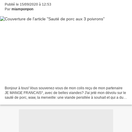
Publié le 15/09/2020 à 12:53
Par
miamponpon
Bonjour à tous! Vous souvenez-vous de mon colis reçu de mon partenaire
JE MANGE FRANCAIS*, avec de belles viandes? J'ai jeté mon dévolu sur le
sauté de porc, waw, la merveille: une viande persillée à souhait et qui a du
goût!!! Qu'est-ce que c'était bon!...