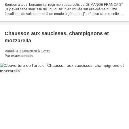
Bonjour à tous! Lorsque j'ai reçu mon beau colis de JE MANGE FRANCAIS*
, il y avait cette saucisse de Toulouse* bien roulée sur elle-même qui me
faisait tout de suite penser à un moule à gâteau et j'ai réalisé cette recette de
gâteau de saucisse et courgettes*...
Chausson aux saucisses, champignons et
mozzarella
Publié le 22/08/2020 à 12:31
Par
miamponpon