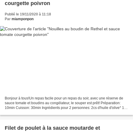
courgette poivron
Publié le 19/11/2020 à 11:18
Par
miamponpon
Bonjour à tous!Un repas facile pour un repas du soir, avec une réserve de
sauce tomate et boudins au congélateur, le souper est prêt! Préparation:
10min Cuisson: 30min Ingrédients pour 2 personnes: 2cs d'huile d'olive* 1
courgette verte 1 poivron jaune...
Filet de poulet à la sauce moutarde et