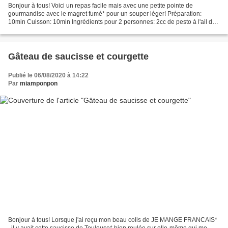
Bonjour à tous! Voici un repas facile mais avec une petite pointe de
gourmandise avec le magret fumé* pour un souper léger! Préparation:
10min Cuisson: 10min Ingrédients pour 2 personnes: 2cc de pesto à l'ail des
ours* 1cc de spiruline en poudre* 120g...
Gâteau de saucisse et courgette
Publié le 06/08/2020 à 14:22
Par
miamponpon
Bonjour à tous! Lorsque j'ai reçu mon beau colis de JE MANGE FRANCAIS*
, il y avait cette saucisse de Toulouse* bien roulée sur elle-même qui me