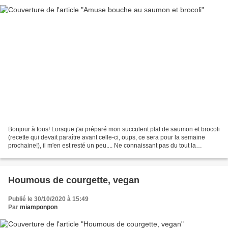
Bonjour à tous! Lorsque j'ai préparé mon succulent plat de saumon et brocoli
(recette qui devait paraître avant celle-ci, oups, ce sera pour la semaine
prochaine!), il m'en est resté un peu.... Ne connaissant pas du tout la
définition du verbe "jeter",...
Houmous de courgette, vegan
Publié le 30/10/2020 à 15:49
Par
miamponpon