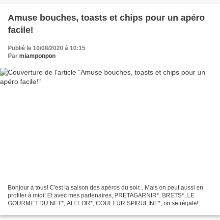
Amuse bouches, toasts et chips pour un apéro
facile!
Publié le 10/08/2020 à 10:15
Par
miamponpon
Bonjour à tous! C'est la saison des apéros du soir... Mais on peut aussi en
profiter à midi! Et avec mes partenaires, PRETAGARNIR*, BRETS*, LE
GOURMET DU NET*, ALELOR*, COULEUR SPIRULINE*, on se régale!
Préparation: 10min Ingrédients pour 2 personnes:...