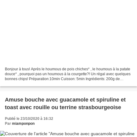
Bonjour à tous! Après le houmous de pois chiches* , le houmous à la patate
douce* , pourquoi pas un houmous à la courgette?! Un régal avec quelques
bonnes chips! Préparation:10min Cuisson: 5min Ingrédients: 200g de
courgette verte 3cs d'huile d'olive*...
Amuse bouche avec guacamole et spiruline et
toast avec rouille ou terrine strasbourgeoise
Publié le 23/10/2020 à 16:32
Par
miamponpon