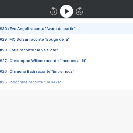
#30 : Eve Angeli raconte "Avant de partir"
#29 : MC Solaar raconte "Bouge de là"
28 : Lorie raconte "Je vais vite"
#27 : Christophe Willem raconte "Jacques a dit"
#26 : Chimène Badi raconte "Entre nous"
#25 : Indochine raconte "3e sexe"
#24 : Zaho raconte "C'est chelou"
#23 : Patrick Bruel raconte "Au café des délices"
#22 : Kyo raconte "Le chemin"
#21 : Nolwenn Leroy raconte "Cassé"