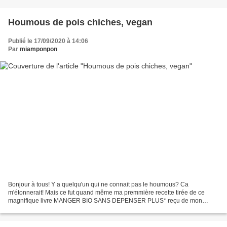
Houmous de pois chiches, vegan
Publié le 17/09/2020 à 14:06
Par
miamponpon
Bonjour à tous! Y a quelqu'un qui ne connait pas le houmous? Ca
m'étonnerait! Mais ce fut quand même ma premmière recette tirée de ce
magnifique livre MANGER BIO SANS DEPENSER PLUS* reçu de mon
partenaire TERRE VIVANTE* . Une recette toute simple et si...