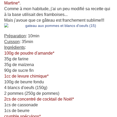
Martine*
.
Comme à mon habitude, j'ai un peu modifié sa recette qui
à la base utilisait des framboises...
Mais j'avoue que ce gâteau est franchement sublime!!!
Préparation
: 10min
Cuisson
: 35min
Ingrédients
:
100g de poudre d'amande*
35g de farine
35g de maïzena
90g de sucre fin
1cc de levure chimique*
100g de beurre fondu
4 blancs d'oeufs (150g)
2 pommes (250g de pommes)
2cs de concentré de cocktail de Noël*
1cs de cassonade
1cs de beurre
crumble spéculoos*