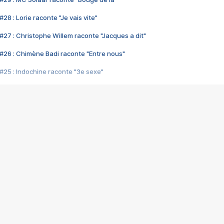
28 : Lorie raconte "Je vais vite"
#27 : Christophe Willem raconte "Jacques a dit"
#26 : Chimène Badi raconte "Entre nous"
#25 : Indochine raconte "3e sexe"
#24 : Zaho raconte "C'est chelou"
#23 : Patrick Bruel raconte "Au café des délices"
#22 : Kyo raconte "Le chemin"
#21 : Nolwenn Leroy raconte "Cassé"
#20 : Patrick Hernandez raconte "Born to be alive"
#19 : Lorie raconte "Près de moi"
#18 : Michael Jones raconte "A nos actes manqués" (avec Jean-Jacque
#17 : Khaled raconte "Aïcha"