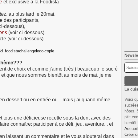
te
et exclusive à la
Foodista
tez
, au plus tard le 20mai,
te des participants,
 ci-dessous),
ions
(voir ci-dessous),
cle (voir ci-dessous).
Newsle
e thème???
lement de choix et comme j'aime (très!) beaucoup le sucré
son et que nous sommes bientôt au mois de mai, je me
La cuis
t en dessert ou en entrée ou... mais j'ai quand même
Voici q
sucrées
hôtes. 
p'tit c
t tous une délicieuse recette sous la dent avec des
bientôt
aire connaître: participer à ce défi, jeu, aventure... et
Accueil
Créer u
 en laissant un commentaire et je vous ajouterai dans