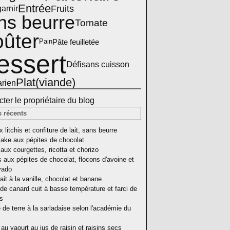
Entrée
Fruits
arnir
ns beurre
Tomate
ûter
Pâte feuilletée
Pain
essert
Défi
sans cuisson
Plat(viande)
arien
ter le propriétaire du blog
s récents
 litchis et confiture de lait, sans beurre
ake aux pépites de chocolat
aux courgettes, ricotta et chorizo
 aux pépites de chocolat, flocons d'avoine et
vado
ait à la vanille, chocolat et banane
de canard cuit à basse température et farci de
as
e terre à la sarladaise selon l'académie du
au yaourt au jus de raisin et raisins secs