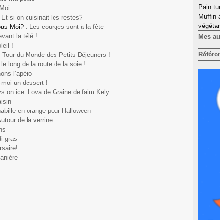
Pain tu
 Moi
Muffin 
 Et si on cuisinait les restes?
végétar
pas Moi?
: Les courges sont à la fête
evant la télé !
Mes aut
leil !
Référe
 Tour du Monde des Petits Déjeuners !
e long de la route de la soie !
nons l’apéro
-moi un dessert !
ys on ice Lova de Graine de faim Kely :
aisin
'habille en orange pour Halloween
Autour de la verrine
ins
i gras
rsaire!
tanière