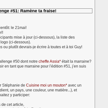
enge #51: Ramène ta fraise!
ientôt: le 21mai!
!!
icipants mise à jour (ci-dessous), la liste des
 logo (ci-dessous).
 ou plutôt devrais-je écrire à toutes et à toi Guy!
allenge #50 dont notre
cheffe Assia*
était la marraine?
sir en tant que marraine pour l'édition #51, j'en suis
ar Stéphanie de
Cuisine moi un mouton
*
avec un
ent, un pays, une couleur, une matière...), et
aitez y participer:
e cet article,