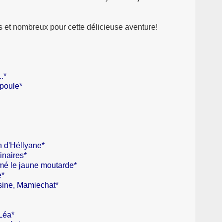
s et nombreux pour cette délicieuse aventure!
.*
poule*
 d'Héllyane*
inaires*
imé le jaune moutarde*
e*
isine, Mamiechat*
Léa*