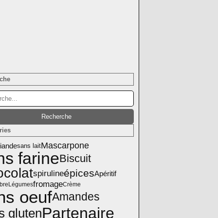
che
ries
Mascarpone
iande
sans lait
ns farine
Biscuit
colat
épices
spiruline
Apéritif
fromage
bre
Légumes
Crème
ns oeuf
Amandes
Partenaire
s gluten