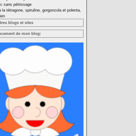
rc sans pétrissage
à la tétragone, spiruline, gorgonzola et polenta,
ien
res blogs et sites
ncement de mon blog: