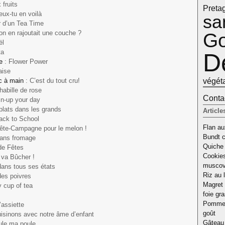
 fruits
Pretag
eux-tu en voilà
sa
r d’un Tea Time
 on en rajoutait une couche ?
Go
ël
ta
D
e
: Flower Power
naise
végét
ac à main
: C’est du tout cru!
’habille de rose
Contac
in-up your day
 plats dans les grands
Article
ack to School
Flan aux
ête-Campagne pour le melon !
Bundt c
 sans fromage
Quiche 
de Fêtes
Cookies
 va Bûcher !
musco
 dans tous ses états
Riz au l
des poivres
Magret 
my cup of tea
foie gr
Pomme d
’assiette
goût
uisinons avec notre âme d’enfant
Gâteau 
oule ma poule