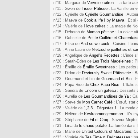
n°10 : Margaux de
Verveine citron
: La tarte aux
n°11 : Gwen de
Tisser Pâtisse
r:
La Vanille en v
n°12 : Cyrielle de
Cyrielle
Gourmandise
: Autou
n°13 : Maeva de
Cook a life ! by Maeva
: Et si
n°14 : Valérie de
I love cakes
: La magie de No
n°15 : Déborah de
Maman pâtisse
: La dolce vi
n°16 : Gabrielle de
Petite Cuillère et Charentais
n°17 : Elise de
And so we cook
: Cuisine Liba
n°18 : Anne Laure de
Nietzsche paillettes et s
n°19 : Angelique de
Angel’s Recettes
: L’inde s
n°20 : Sarah-Eden de
Les Trois Madeleines
: P
n°21 : Émilie de
Émilie Sweetness
: Les petits
n°22 : Didoo de
Deviously Sweet Pâtisserie
: B
n°23 : Gourmand et bio de
Gourmand et Bio
: F
n°24 : Papa Rico de
Chez Papa Rico
: L’Italie
n°25 : Sandra de
Encore un gâteau
: Desserts 
n°26 : Aurélia de
Les Gourmandises de Ya
: Ça
n°27 : Steve de
Mon Carnet Café
: L’œuf, star
n°28 : Valérie de
1,2,3…Dégustez !
: La ronde 
n°29 : Hélène de
Keskonmangemaman
: It’s 
n°30 : Stéphanie de
Fil et Croq
: Saveur Mojito
n°31 : Lina de
le chaud patate
:La fumée dans l
n°32 : Marie de
United Colours of Macarons
: C
n°33 : Virginie de
Tea Time & Delicatessen
: r