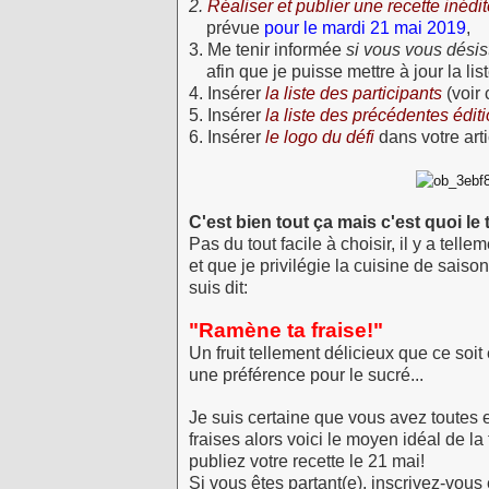
2.
Réaliser et publier une recette inédi
prévue
pour le mardi 21 mai 2019
,
3. Me tenir informée
si vous vous désis
afin que je puisse mettre à jour la lis
4. Insérer
la liste des participants
(voir
5. Insérer
la liste des précédentes édit
6. Insérer
le logo du défi
dans votre arti
C'est bien tout ça mais c'est quoi l
Pas du tout facile à choisir, il y a tel
et que je privilégie la cuisine de sai
suis dit:
"Ramène ta fraise!"
Un fruit tellement délicieux que ce soi
une préférence pour le sucré...
Je suis certaine que vous avez toutes e
fraises alors voici le moyen idéal de la f
publiez votre recette le 21 mai!
Si vous êtes partant(e), inscrivez-vous