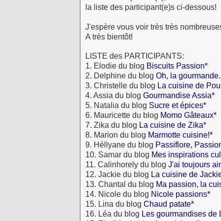
la liste des participant(e)s ci-dessous!
J'espère vous voir très très nombreuse
A très bientôt!
LISTE des PARTICIPANTS:
1. Elodie du blog
Biscuits Passion*
2. Delphine du blog
Oh, la gourmande..
3. Christelle du blog
La cuisine de Pou
4. Assia du blog
Gourmandise Assia*
5. Natalia du blog
Sucre et épices*
6. Mauricette du blog
Momo Gâteaux*
7. Zika du blog
La cuisine de Zika*
8. Marion du blog
Marmotte cuisine!*
9. Héllyane du blog
Passiflore,
Passion
10. Samar du blog
Mes inspirations cul
11. Calinhorely du blog
J'ai toujours a
12. Jackie du blog
La cuisine de Jacki
13. Chantal du blog
Ma passion, la cu
14. Nicole du blog
Nicole passions*
15. Lina du blog
Chaud patate*
16. Léa du blog
Les gourmandises de 