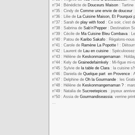
n°34 : Bénédicte de
Douceurs Maison
: Tartine
n°35 : Cindy de
Comme une envie de douceur
:
n°36 : Lilie de
La Cuisine Maison, Et Pourquoi 
n°37 : Sarah de
play with food
: Ce soir, c'est d
n°38 : Sabrina de
Sab’n’Pepper
: Destination So
n°39 : Cécile de
Ma
Cuisine Bleu Combava
: Le
n°40 : Patou de
Karibo Sakafo
: Régalons-nous l
n°41 : Carole de
Ramène La Popotte
! : Détour
n°42 : Laurent de
Lau en cuisine
: Spéculoosez
n°43 : Hélène de
Keskonmangemaman
: Holda
n°44 : Kely de
Grainedefaimkely
: Mi-figue mi-r
n°45 : Sylvie de
la table de Clara
: la cuisine s
n°46 : Daniela de
Quelque part en Provence
: 
n°47 : Delphine de
Oh la Gourmande
: les Grat
n°48 : Hélène de
Keskonmangemaman ?
: mard
n°49 : Natalia de
Sucreetepices
: joyeux annive
n°50 : Assia de
Gourmandiseassia
: verrine prin
...