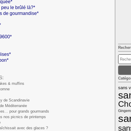
oquée*
peu le brûlé là?*
 de gourmandise*
*
9600*
Recher
ises*
pon*
S:
Catégo
akes & muffins
sans v
utomne
sa
osy de Scandinavie
Cho
 de Méditerranée
Gingem
lices… pour grands gourmands
sa
s nos picnics de printemps
e
san
fraîchissait avec des glaces ?