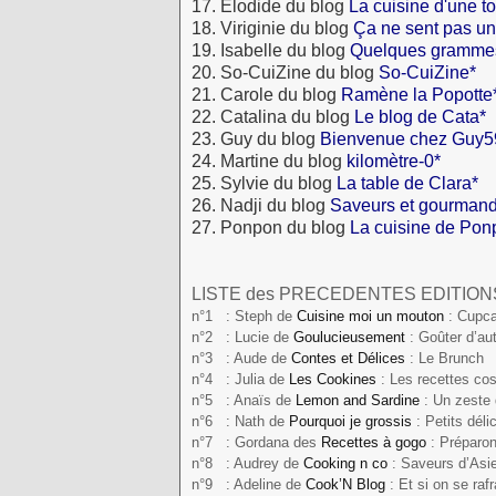
17. Elodide du blog
La cuisine d'une t
18. Viriginie du blog
Ça ne sent pas un 
19. Isabelle du blog
Quelques grammes
20. So-CuiZine du blog
So-CuiZine*
21. Carole du blog
Ramène la Popotte
22. Catalina du blog
Le blog de Cata*
23. Guy du blog
Bienvenue chez Guy5
24. Martine du blog
kilomètre-0*
25. Sylvie du blog
La table de Clara*
26. Nadji du blog
Saveurs et gourmand
27. Ponpon du blog
La cuisine de Pon
LISTE des PRECEDENTES EDITION
n°1 : Steph de
Cuisine moi un mouton
: Cupc
n°2 : Lucie de
Goulucieusement
: Goûter d’a
n°3 : Aude de
Contes et Délices
: Le Brunch
n°4 : Julia de
Les Cookines
: Les recettes c
n°5 : Anaïs de
Lemon and Sardine
: Un zeste
n°6 : Nath de
Pourquoi
je grossis
: Petits dé
n°7 : Gordana des
Recettes à gogo
: Préparon
n°8 : Audrey de
Cooking n co
: Saveurs d’Asi
n°9 : Adeline de
Cook’N Blog
: Et si on se ra