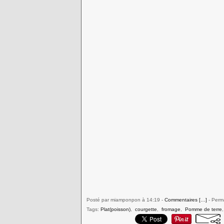
Posté par miamponpon à 14:19 -
Commentaires [
…
]
- Perma
Tags:
Plat(poisson)
,
courgette
,
fromage
,
Pomme de terre