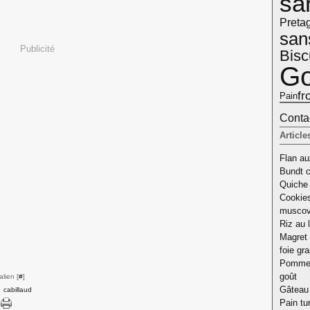
sa
Pretag
san
Publicité
Bisc
Go
fr
Pain
Contac
Article
Flan aux
Bundt c
Quiche 
Cookies
musco
Riz au l
Magret 
foie gr
Pomme d
goût
lien [
#
]
Gâteau 
,
cabillaud
Pain tu