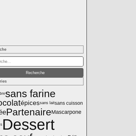
che
ries
sans farine
bre
colat
épices
sans cuisson
sans lait
Partenaire
ée
Mascarpone
Dessert
s