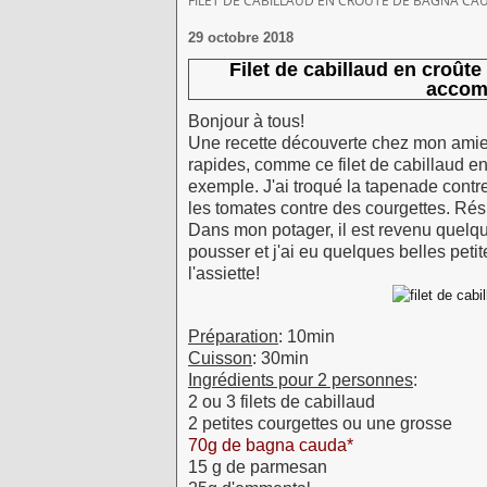
FILET DE CABILLAUD EN CROÛTE DE BAGNA CA
29 octobre 2018
Filet de cabillaud en croûte
accomp
Bonjour à tous!
Une recette découverte chez mon ami
rapides, comme ce filet de cabillaud e
exemple. J'ai troqué la tapenade cont
les tomates contre des courgettes. Rés
Dans mon potager, il est revenu quelque
pousser et j'ai eu quelques belles petit
l'assiette!
Préparation
: 10min
Cuisson
: 30min
Ingrédients pour 2 personnes
:
2 ou 3 filets de cabillaud
2 petites courgettes ou une grosse
70g de bagna cauda*
15 g de parmesan