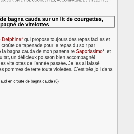
UDA SUR UN LIT DE COURGETTES, ACCOMPAGNÉ DE VITELOTTES
 de bagna cauda sur un lit de courgettes,
agné de vitelottes
e
Delphine*
qui propose toujours des repas faciles et
n croûte de tapenade pour le repas du soir par
re la bagna cauda de mon partenaire
Saporissimo*
, et
ultat, un délicieux poisson bien accompagné!
s vitelottes de l'année passée. Je les ai laissé
es pommes de terre toute violettes. C'est très joli dans