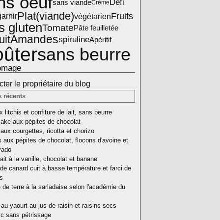
ns oeuf
Défi
sans viande
Crème
Plat(viande)
Fruits
arnir
végétarien
s gluten
Tomate
Pâte feuilletée
Amandes
uit
spiruline
Apéritif
ûter
sans beurre
omage
ter le propriétaire du blog
s récents
 litchis et confiture de lait, sans beurre
ake aux pépites de chocolat
aux courgettes, ricotta et chorizo
 aux pépites de chocolat, flocons d'avoine et
vado
ait à la vanille, chocolat et banane
de canard cuit à basse température et farci de
as
e terre à la sarladaise selon l'académie du
au yaourt au jus de raisin et raisins secs
rc sans pétrissage