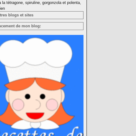
à la tétragone, spiruline, gorgonzola et polenta,
ien
res blogs et sites
ncement de mon blog: