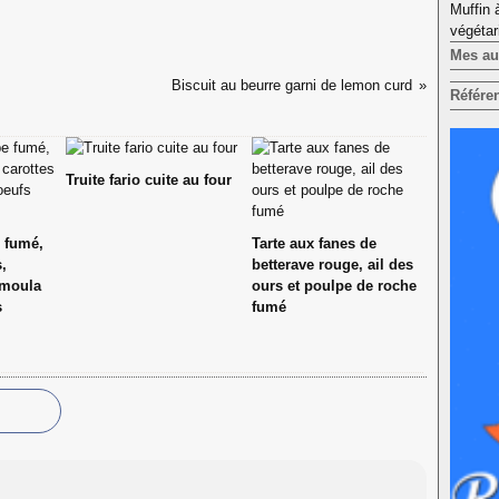
Muffin 
végétar
Mes aut
Biscuit au beurre garni de lemon curd
Référe
Truite fario cuite au four
 fumé,
Tarte aux fanes de
s,
betterave rouge, ail des
rmoula
ours et poulpe de roche
s
fumé