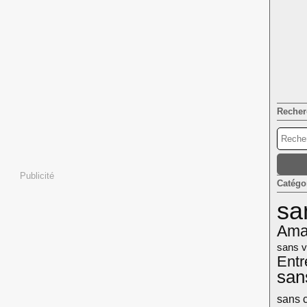
Recher
Publicité
Catégo
sa
Ama
sans v
Entr
san
sans 