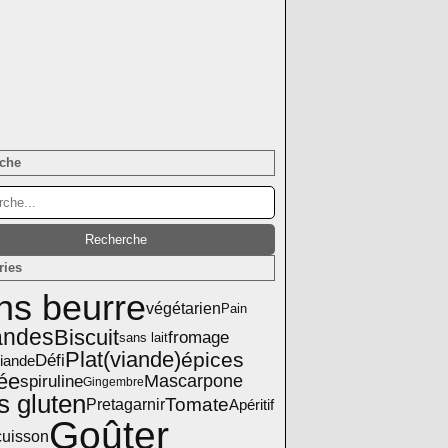
che
ries
ns beurre
végétarien
Pain
ndes
Biscuit
fromage
sans lait
Plat(viande)
épices
Défi
iande
ée
spiruline
Mascarpone
Gingembre
s gluten
Tomate
Pretagarnir
Apéritif
Goûter
cuisson