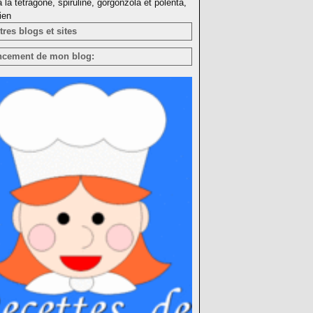
à la tétragone, spiruline, gorgonzola et polenta,
ien
res blogs et sites
ncement de mon blog: