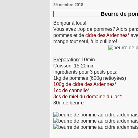
25 octobre 2018
Beurre de po
Bonjour à tous!
Vous avez trop de pommes? Alors pen
pommes et de
cidre des Ardennes*
avec
mange tout seul, à la cuillère!
Préparation
: 10min
Cuisson
: 15-20min
Ingrédients pour 3 petits pots
:
1kg de pommes (600g nettoyées)
100g de cidre des Ardennes*
1cc de cannelle*
3cs de miel du domaine du lac*
80g de beurre