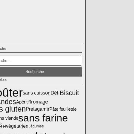
che
ries
ûter
Biscuit
Défi
sans cuisson
ndes
fromage
Apéritif
s gluten
Pretagarnir
Pâte feuilletée
sans farine
ns viande
ée
végétarien
Légumes