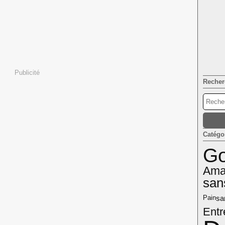
Publicité
Recher
Catégo
Go
Ama
san
sa
Pain
Entr