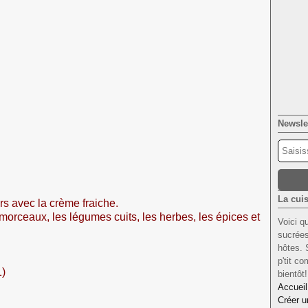
Newsle
La cuis
ers avec la crème fraiche.
 morceaux, les légumes cuits, les herbes, les épices et
Voici q
sucrées
hôtes. 
p'tit c
bientôt
Accueil
Créer u