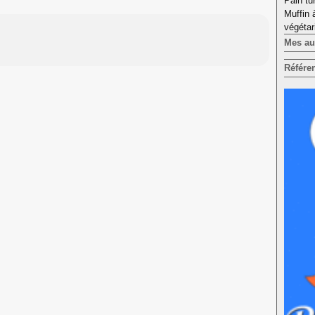
Pain tu
Muffin 
végétar
Mes aut
Référe