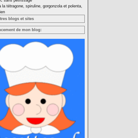
rc sans pétrissage
à la tétragone, spiruline, gorgonzola et polenta,
ien
res blogs et sites
ncement de mon blog: