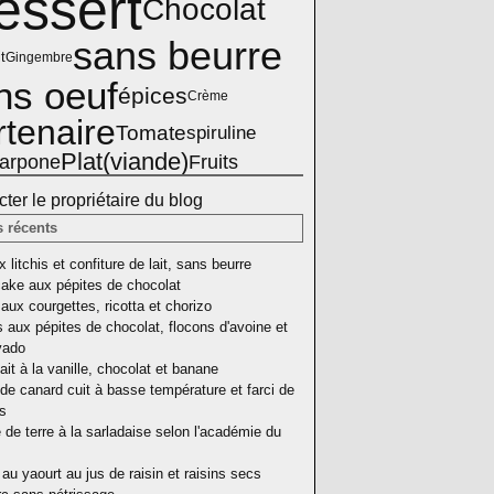
essert
Chocolat
sans beurre
t
Gingembre
ns oeuf
épices
Crème
rtenaire
Tomate
spiruline
Plat(viande)
arpone
Fruits
ter le propriétaire du blog
s récents
 litchis et confiture de lait, sans beurre
ake aux pépites de chocolat
aux courgettes, ricotta et chorizo
 aux pépites de chocolat, flocons d'avoine et
vado
ait à la vanille, chocolat et banane
de canard cuit à basse température et farci de
as
e terre à la sarladaise selon l'académie du
au yaourt au jus de raisin et raisins secs