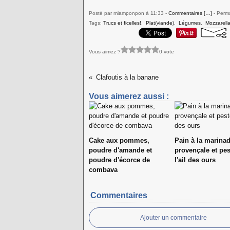
Posté par miamponpon à 11:33 -
Commentaires [
…
]
- Perma
Tags:
Trucs et ficelles!
,
Plat(viande)
,
Légumes
,
Mozzarell
Vous aimez ?
0 vote
Clafoutis à la banane
Vous aimerez aussi :
Cake aux pommes,
Pain à la marina
poudre d'amande et
provençale et pes
poudre d'écorce de
l'ail des ours
combava
Commentaires
Ajouter un commentaire