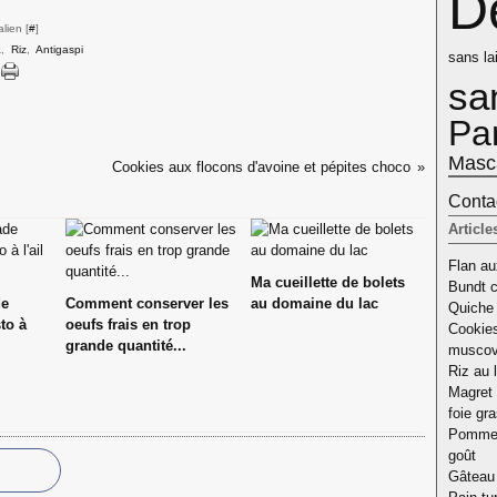
D
lien [
#
]
a
,
Riz
,
Antigaspi
sans lai
sa
Pa
Masc
Cookies aux flocons d'avoine et pépites choco
Contac
Article
Flan aux
Ma cueillette de bolets
Bundt c
de
Comment conserver les
au domaine du lac
Quiche 
to à
oeufs frais en trop
Cookies
grande quantité...
musco
Riz au l
Magret 
foie gr
Pomme d
goût
Gâteau 