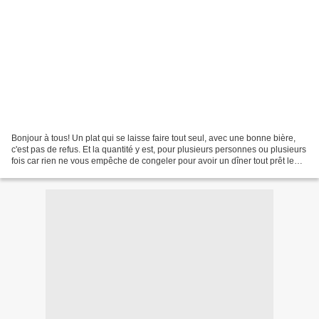
Bonjour à tous! Un plat qui se laisse faire tout seul, avec une bonne bière,
c'est pas de refus. Et la quantité y est, pour plusieurs personnes ou plusieurs
fois car rien ne vous empêche de congeler pour avoir un dîner tout prêt le
jour où vous n'avez...