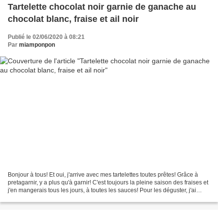
Tartelette chocolat noir garnie de ganache au
chocolat blanc, fraise et ail noir
Publié le 02/06/2020 à 08:21
Par
miamponpon
Bonjour à tous! Et oui, j'arrive avec mes tartelettes toutes prêtes! Grâce à
pretagarnir, y a plus qu'à garnir! C'est toujours la pleine saison des fraises et
j'en mangerais tous les jours, à toutes les sauces! Pour les déguster, j'ai
choisi de les accompagner...