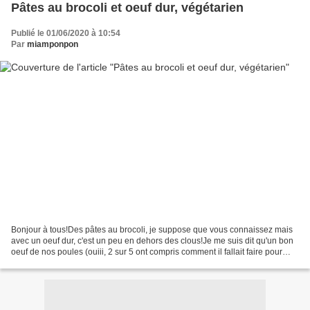
Pâtes au brocoli et oeuf dur, végétarien
Publié le 01/06/2020 à 10:54
Par
miamponpon
Bonjour à tous!Des pâtes au brocoli, je suppose que vous connaissez mais
avec un oeuf dur, c'est un peu en dehors des clous!Je me suis dit qu'un bon
oeuf de nos poules (ouiii, 2 sur 5 ont compris comment il fallait faire pour
pondre!) pourrait faire l'affaire...