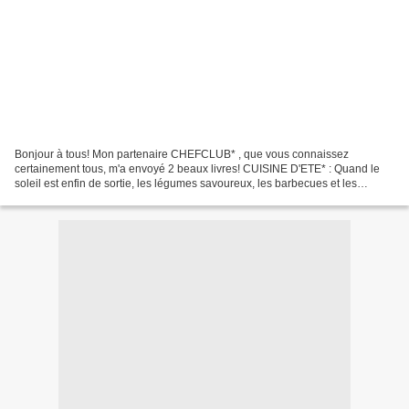
Bonjour à tous! Mon partenaire CHEFCLUB* , que vous connaissez
certainement tous, m'a envoyé 2 beaux livres! CUISINE D'ETE* : Quand le
soleil est enfin de sortie, les légumes savoureux, les barbecues et les
cocktails frais le suivent de très près. Les...