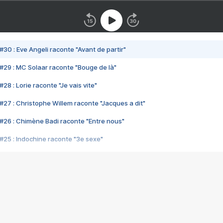
#30 : Eve Angeli raconte "Avant de partir"
#29 : MC Solaar raconte "Bouge de là"
28 : Lorie raconte "Je vais vite"
#27 : Christophe Willem raconte "Jacques a dit"
#26 : Chimène Badi raconte "Entre nous"
#25 : Indochine raconte "3e sexe"
#24 : Zaho raconte "C'est chelou"
#23 : Patrick Bruel raconte "Au café des délices"
#22 : Kyo raconte "Le chemin"
#21 : Nolwenn Leroy raconte "Cassé"