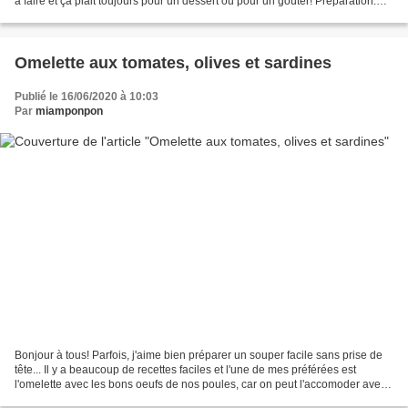
à faire et ça plait toujours pour un dessert ou pour un goûter! Préparation:
10min Cuisson: 5min Ingrédients...
Omelette aux tomates, olives et sardines
Publié le 16/06/2020 à 10:03
Par
miamponpon
Bonjour à tous! Parfois, j'aime bien préparer un souper facile sans prise de
tête... Il y a beaucoup de recettes faciles et l'une de mes préférées est
l'omelette avec les bons oeufs de nos poules, car on peut l'accomoder avec
ce que l'on a sous la main!...