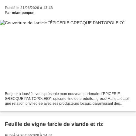
Publié le 21/06/2020 à 13:48
Par
miamponpon
Bonjour à tous! Je vous présente mon nouveau partenaire l'EPICERIE
GRECQUE PANTOPOLEIO*, épicerie fine de produits... grecs! Maite a établi
une relation privilégiée avec ses producteurs locaux, garantissant des
produits sains, sans conservateurs, naturels...
Feuille de vigne farcie de viande et riz
Publié le 20/06/2020 à 14:01