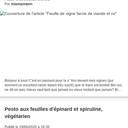
Par
miamponpon
Bonjour à tous! C'est en passant pour la x° fois devant mes vignes (qui
donnent un excellent raisin italien très sucré) que le franc est tombé! Bin oui,
ne dit-on pas, mieux vaut tard que jamais ou vieux motard que jamais? Bref,
je me suis dit, tout d'un...
Pesto aux feuilles d'épinard et spiruline,
végétarien
Publié le 19/06/2020 à 10:35