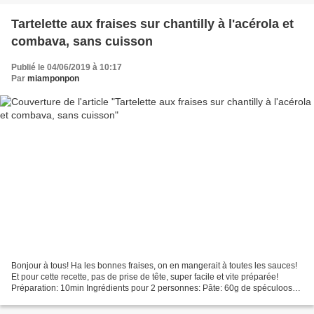
Tartelette aux fraises sur chantilly à l'acérola et
combava, sans cuisson
Publié le 04/06/2019 à 10:17
Par
miamponpon
Bonjour à tous! Ha les bonnes fraises, on en mangerait à toutes les sauces!
Et pour cette recette, pas de prise de tête, super facile et vite préparée!
Préparation: 10min Ingrédients pour 2 personnes: Pâte: 60g de spéculoos
20g de beurre fondu Garniture:...